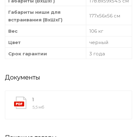
Габариты (ВхШхГ)
178.8х59х54.5 см
Габариты ниши для
177х56х56 см
встраивания (ВхШхГ)
Вес
106 кг
Цвет
черный
Срок гарантии
3 года
Документы
1
5,5 мб