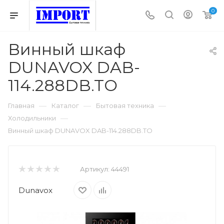
0
Винный шкаф
DUNAVOX DAB-
114.288DB.TO
—
—
—
Главная
Каталог
Бытовая техника
—
Холодильники
Винный шкаф DUNAVOX DAB-114.288DB.TO
Артикул:
44491
Dunavox