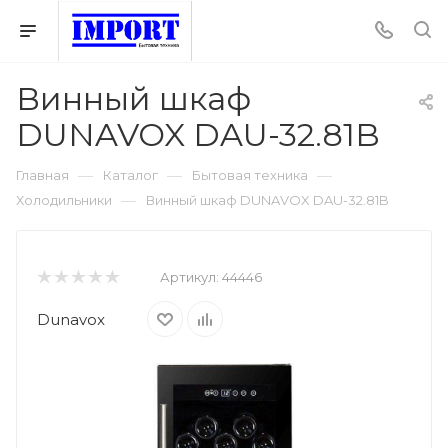
Винный шкаф
DUNAVOX DAU-32.81B
—
—
—
Главная
Каталог
Бытовая техника
—
Холодильники
Винный шкаф DUNAVOX DAU-32.81B
Артикул:
44446
Dunavox