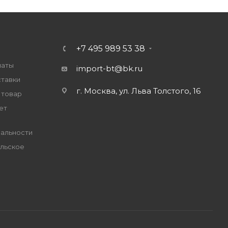
+7 495 989 53 38
латы
import-bt@bk.ru
ставки
г. Москва, ул. Льва Толстого, 16
 товар
ет
альности
льское
е