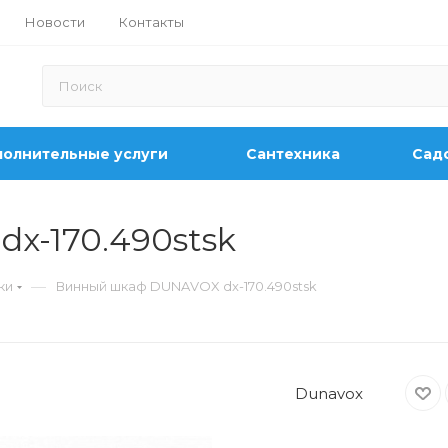
Новости
Контакты
олнительные услуги
Сантехника
Садо
x-170.490stsk
—
ки
Винный шкаф DUNAVOX dx-170.490stsk
Dunavox