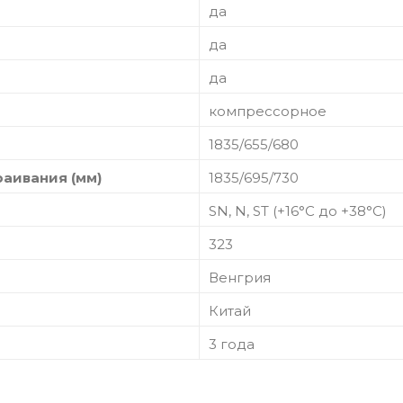
да
да
да
компрессорное
1835/655/680
аивания (мм)
1835/695/730
SN, N, ST (+16°С до +38°С)
323
Венгрия
Китай
3 года