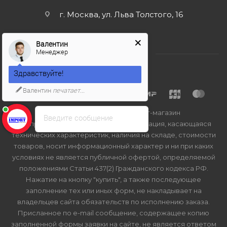
г. Москва, ул. Льва Толстого, 16
Валентин
Менеджер
Здравствуйте!
Валентин
печатает...
2026 © Import-bt.ru - интернет-магазин
Введите сообщение
Вся представленная на сайте информация, касающаяся
технических характеристик, наличия на складе, стоимости
товаров, носит информационный характер и ни при каких
условиях не является публичной офертой, определяемой
положениями Статьи 437(2) Гражданского кодекса РФ.
Нажатие на кнопку "купить", а также последующее
заполнение тех или иных форм, не накладывает на
владельцев сайта обязательств по исполнению заказа.
Присланное по e-mail сообщение, содержащее копию
заполненной формы заявки на сайте, не является ответом