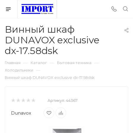
Винный шкаф
DUNAVOX exclusive
dx-17.58dsk
—
—
—
Главная
Каталог
Бытовая техника
—
Холодильники
Винный шкаф DUNAVOX exclusive dx-17.58dsk
Артикул:
44367
Dunavox