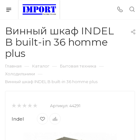
Винный шкаф INDEL
B built-in 36 homme
plus
—
—
—
Главная
Каталог
Бытовая техника
—
Холодильники
Винный шкаф INDEL B built-in 36 homme plus
Артикул:
44291
Indel