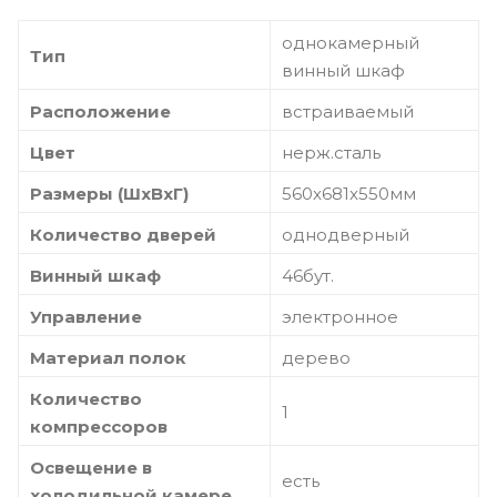
однокамерный
Тип
винный шкаф
Расположение
встраиваемый
Цвет
нерж.сталь
Размеры (ШxВxГ)
560x681x550мм
Количество дверей
однодверный
Винный шкаф
46бут.
Управление
электронное
Материал полок
дерево
Количество
1
компрессоров
Освещение в
есть
холодильной камере