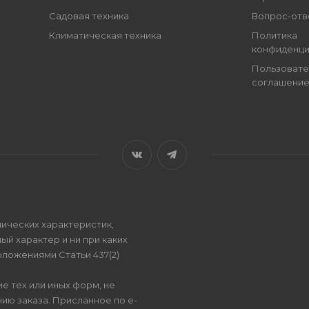
Садовая техника
Вопрос-отв
Климатическая техника
Политика
конфиденци
Пользовате
соглашени
ических характеристик,
ый характер и ни при каких
ложениями Статьи 437(2)
е тех или иных форм, не
ию заказа. Присланное по e-