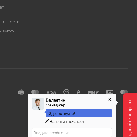
ет
альности
льское
е
Валентин
Мы онлайн, задавайте вопросы!
Менеджер
Здравствуйте!
Валентин
печатает...