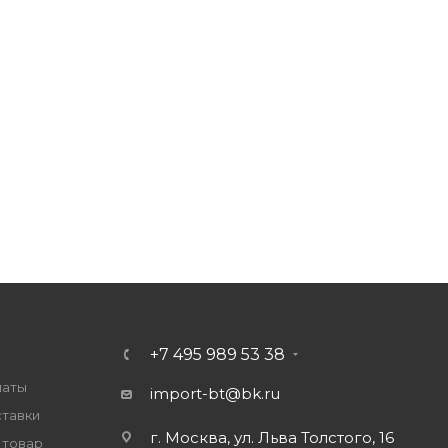
+7 495 989 53 38
латы
import-bt@bk.ru
ставки
г. Москва, ул. Льва Толстого, 16
 товар