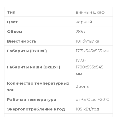
Тип
винный шкаф
Цвет
черный
Объем
285 л
Вместимость
101 бутылка
Габариты (ВхШхГ)
1771х545х555 мм
1773-
Габариты ниши (ВхШхГ)
1780х555х545
мм
Количество температурных
2 зоны
зон
Рабочая температура
от +5ºC до +20ºC
Энергопотребление в год
185 кВт/год