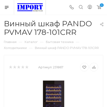
0
Винный шкаф PANDO
PVMAV 178-101CRR
—
—
—
Главная
Каталог
Бытовая техника
—
Холодильники
Винный шкаф PANDO PVMAV 178-101CRR
Артикул:
231867