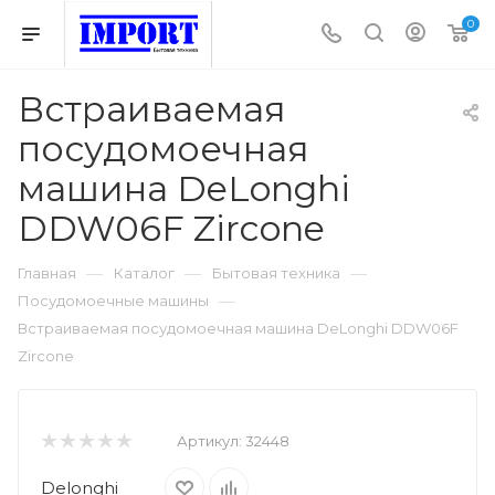
0
Встраиваемая
посудомоечная
машина DeLonghi
DDW06F Zircone
—
—
—
Главная
Каталог
Бытовая техника
—
Посудомоечные машины
Встраиваемая посудомоечная машина DeLonghi DDW06F
Zircone
Артикул:
32448
Delonghi