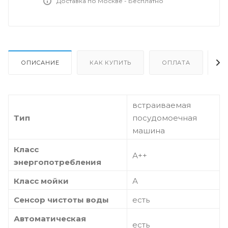
Доставка по Москве - Бесплатно
ОПИСАНИЕ
КАК КУПИТЬ
ОПЛАТА
Д
встраиваемая
Тип
посудомоечная
машина
Класс
А++
энергопотребления
Класс мойки
А
Сенсор чистоты воды
есть
Автоматическая
есть