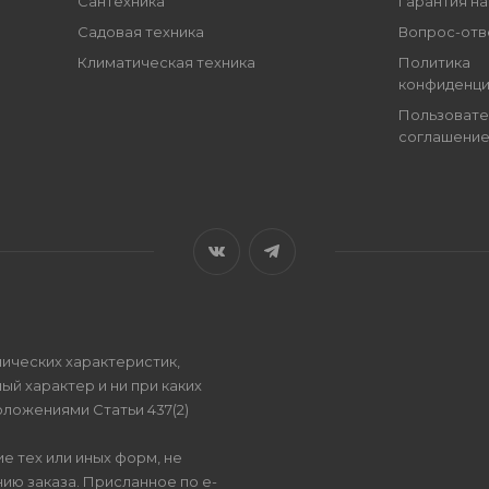
Сантехника
Гарантия на
Садовая техника
Вопрос-отв
Климатическая техника
Политика
конфиденци
Пользовате
соглашени
ических характеристик,
ый характер и ни при каких
ложениями Статьи 437(2)
е тех или иных форм, не
ию заказа. Присланное по e-