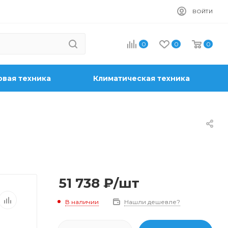
ВОЙТИ
0
0
0
вая техника
Климатическая техника
51 738
₽
/шт
В наличии
Нашли дешевле?