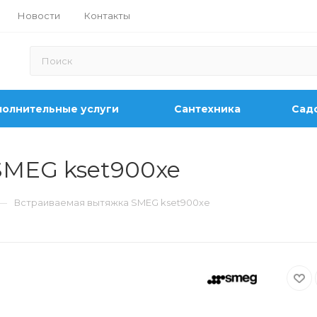
Новости
Контакты
олнительные услуги
Сантехника
Садо
SMEG kset900xe
—
Встраиваемая вытяжка SMEG kset900xe