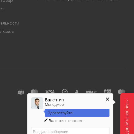
 товар
ет
альности
льское
е
Валентин
Мы онлайн, задавайте вопросы!
Менеджер
Здравствуйте!
Валентин
печатает...