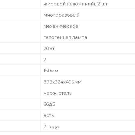
жировой (алюминий), 2 шт.
многоразовый
механическое
галогенная лампа
20Вт
2
150мм
898x324x455мм
нерж. сталь
66дБ
есть
2 года