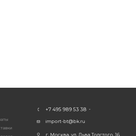
+7 495 989 53 38
латы
import-bt@bk.ru
ставки
г. Москва, ул. Льва Толстого, 16