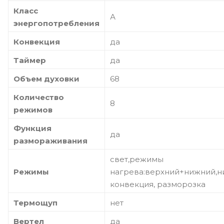
Класс
А
энергопотребления
Конвекция
да
Таймер
да
Объем духовки
68
Количество
8
режимов
Функция
да
размораживания
свет,режимы
Режимы
нагрева:верхний+нижний,н
конвекция, разморозка
Термощуп
нет
Вертел
да