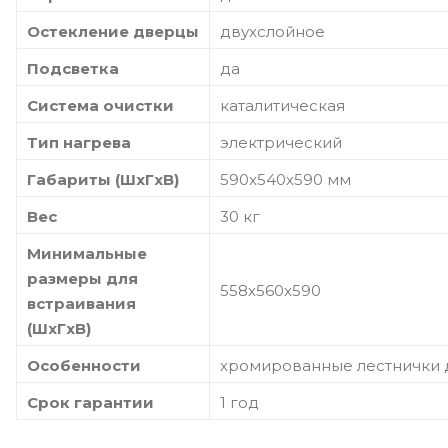
Остекление дверцы
двухслойное
Подсветка
да
Система очистки
каталитическая
Тип нагрева
электрический
Габариты (ШxГxВ)
590х540х590 мм
Вес
30 кг
Минимальные
размеры для
558х560х590
встраивания
(ШxГxВ)
Особенности
хромированные лестнички д
Срок гарантии
1 год