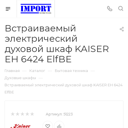
Встраиваемый
электрический
духовой шкаф KAISER
EH 6424 ElfBE
—
—
—
Главная
Каталог
Бытовая техника
—
Духовые шкафы
Встраиваемый электрический духовой шкаф KAISER EH 6424
ElfBE
Артикул:
51223