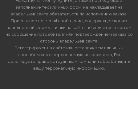
Нажатие на кнопку "купить", а также последующее
заполнение тех или иных форм, не накладывает на
владельцев сайта обязательств по исполнению заказа.
Присланное по e-mail сообщение, содержащее копию
заполненной формы заявки на сайте, не является ответом
на сообщение потребителя или подтверждением заказа со
стороны владельцев сайта.
Регистрируясь на сайте или оставляя тем или иным
способом свою персональную информацию, Вы
делегируете право сотрудникам компании обрабатывать
вашу персональную информацию.