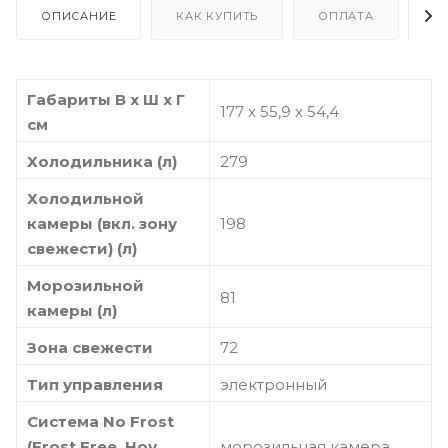
ОПИСАНИЕ
КАК КУПИТЬ
ОПЛАТА
Д
Габариты В х Ш х Г
177 х 55,9 х 54,4
см
Холодильника (л)
279
Холодильной
камеры (вкл. зону
198
свежести) (л)
Морозильной
81
камеры (л)
Зона свежести
72
Тип управления
электронный
Система No Frost
(Frost Free, Ноу
морозильная камера