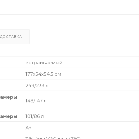
ДОСТАВКА
встраиваемый
177х54х54,5 см
249/233 л
камеры
148/147 л
камеры
101/86 л
A+