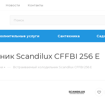
Новости
Контакты
олнительные услуги
Сантехника
Садо
ик Scandilux CFFBI 256 E
—
ки
Встраиваемый холодильник Scandilux CFFBI 256 E