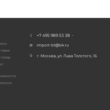
+7 495 989 53 38
латы
import-bt@bk.ru
ставки
г. Москва, ул. Льва Толстого, 16
 товар
ет
альности
льское
е