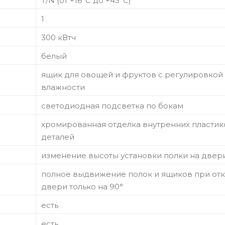
T/N (от +16°С до +43°С)
1
300 кВтч
белый
ящик для овощей и фруктов с регулировкой
влажности
светодиодная подсветка по бокам
хромированная отделка внутренних пласти
деталей
изменение высоты установки полки на двер
полное выдвижение полок и ящиков при от
двери только на 90°
есть
есть