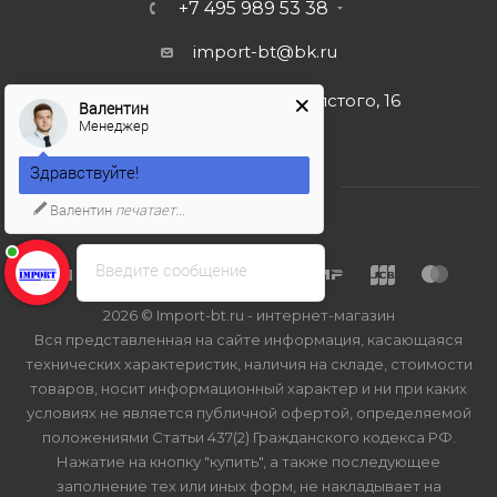
+7 495 989 53 38
import-bt@bk.ru
г. Москва, ул. Льва Толстого, 16
Валентин
Менеджер
Здравствуйте!
Валентин
печатает...
Введите сообщение
2026 © Import-bt.ru - интернет-магазин
Вся представленная на сайте информация, касающаяся
технических характеристик, наличия на складе, стоимости
товаров, носит информационный характер и ни при каких
условиях не является публичной офертой, определяемой
положениями Статьи 437(2) Гражданского кодекса РФ.
Нажатие на кнопку "купить", а также последующее
заполнение тех или иных форм, не накладывает на