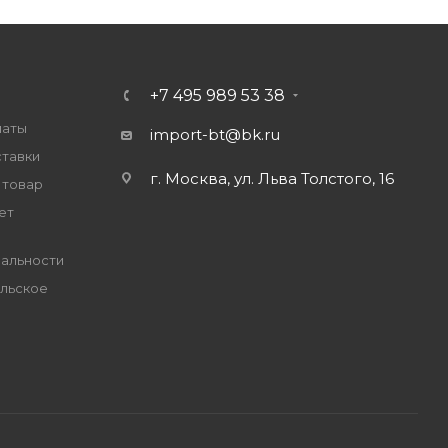
+7 495 989 53 38
латы
import-bt@bk.ru
ставки
г. Москва, ул. Льва Толстого, 16
 товар
ет
альности
льское
е