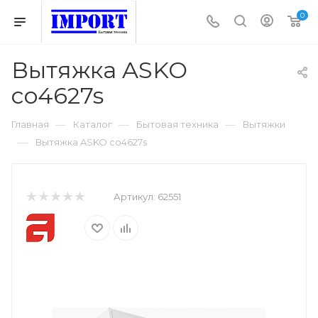
0
Вытяжка ASKO
co4627s
—
—
—
Главная
Каталог
Бытовая техника
Вытяжки
—
Вытяжка ASKO co4627s
Артикул:
62551