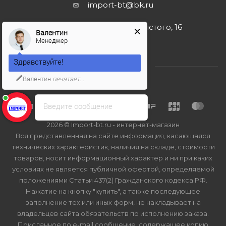
import-bt@bk.ru
г. Москва, ул. Льва Толстого, 16
Валентин
Менеджер
Здравствуйте!
Валентин
печатает...
Введите сообщение
2026 © Import-bt.ru - интернет-магазин
Вся представленная на сайте информация, касающаяся
технических характеристик, наличия на складе, стоимости
товаров, носит информационный характер и ни при каких
условиях не является публичной офертой, определяемой
положениями Статьи 437(2) Гражданского кодекса РФ.
Нажатие на кнопку "купить", а также последующее
заполнение тех или иных форм, не накладывает на
владельцев сайта обязательств по исполнению заказа.
Присланное по e-mail сообщение, содержащее копию