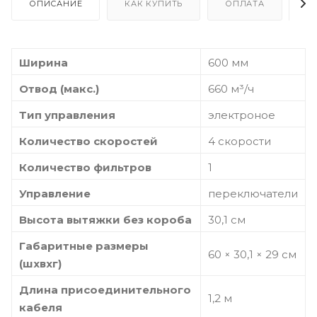
ОПИСАНИЕ
КАК КУПИТЬ
ОПЛАТА
Д
Ширина
600 мм
Отвод (макс.)
660 м³/ч
Тип управления
электроное
Количество скоростей
4 скорости
Количество фильтров
1
Управление
переключатели
Высота вытяжки без короба
30,1 см
Габаритные размеры
60 × 30,1 × 29 см
(шхвхг)
Длина присоединительного
1,2 м
кабеля