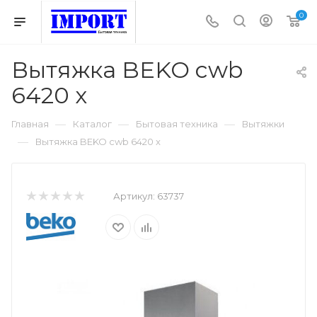
0
Вытяжка BEKO cwb
6420 x
—
—
—
Главная
Каталог
Бытовая техника
Вытяжки
—
Вытяжка BEKO cwb 6420 x
Артикул:
63737