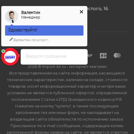
г. Москва, ул. Льва Толстого, 16
Валентин
Менеджер
Здравствуйте!
Валентин
печатает...
Введите сообщение
2026 © Import-bt.ru - интернет-магазин
Вся представленная на сайте информация, касающаяся
технических характеристик, наличия на складе, стоимости
товаров, носит информационный характер и ни при каких
условиях не является публичной офертой, определяемой
положениями Статьи 437(2) Гражданского кодекса РФ.
Нажатие на кнопку "купить", а также последующее
заполнение тех или иных форм, не накладывает на
владельцев сайта обязательств по исполнению заказа.
Присланное по e-mail сообщение, содержащее копию
заполненной формы заявки на сайте, не является ответом