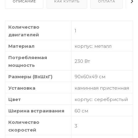
ОПИСАНИЕ
КАК КУПИТЬ
ОПЛАТА
Д
Количество
1
двигателей
Материал
корпус: металл
Потребляемая
230 Вт
мощность
Размеры (ВхШхГ)
90х60х49 см
Установка
каминная пристенная
Цвет
корпус: серебристый
Ширина встраивания
60 см
Количество
3
скоростей