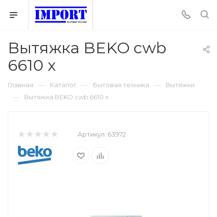
Вытяжка BEKO cwb
6610 x
—
—
—
Главная
Каталог
Бытовая техника
Вытяжки
—
Вытяжка BEKO cwb 6610 x
Артикул:
63972