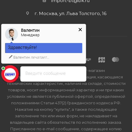
import-bt@bk.ru
г. Москва, ул. Льва Толстого, 16
Валентин
Менеджер
Здравствуйте!
Валентин
печатает...
2026 © Import-bt.ru - интернет-магазин
Введите сообщение
Вся представленная на сайте информация, касающаяся
технических характеристик, наличия на складе, стоимости
товаров, носит информационный характер и ни при каких
условиях не является публичной офертой, определяемой
положениями Статьи 437(2) Гражданского кодекса РФ.
Нажатие на кнопку "купить", а также последующее
заполнение тех или иных форм, не накладывает на
владельцев сайта обязательств по исполнению заказа.
Присланное по e-mail сообщение, содержащее копию