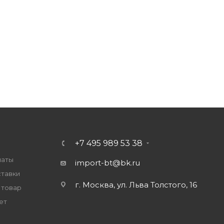
+7 495 989 53 38
латы
import-bt@bk.ru
ставки
г. Москва, ул. Льва Толстого, 16
 товар
ет