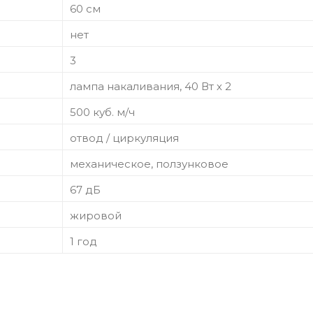
60 см
нет
3
лампа накаливания, 40 Вт х 2
500 куб. м/ч
отвод / циркуляция
механическое, ползунковое
67 дБ
жировой
1 год