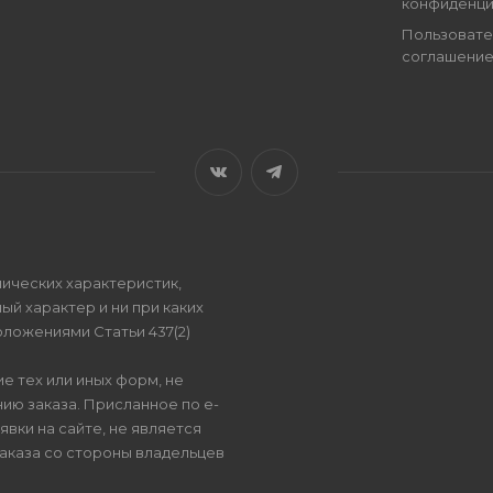
конфиденци
Пользовате
соглашени
ических характеристик,
ый характер и ни при каких
ложениями Статьи 437(2)
е тех или иных форм, не
ию заказа. Присланное по e-
вки на сайте, не является
аказа со стороны владельцев