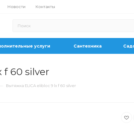
Новости
Контакты
олнительные услуги
Сантехника
Садо
f 60 silver
—
Вытяжка ELICA elibloc 9 lx f 60 silver