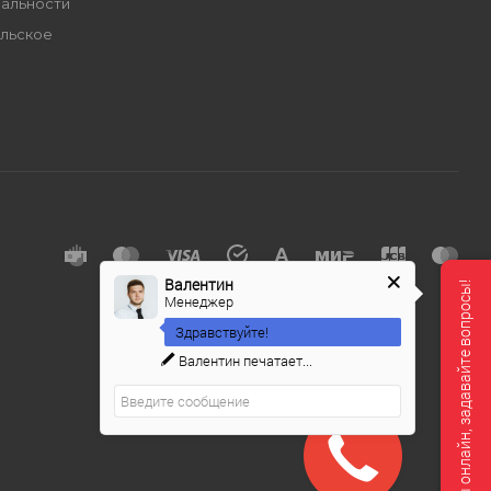
альности
льское
е
Валентин
Мы онлайн, задавайте вопросы!
Менеджер
Здравствуйте!
Валентин
печатает...