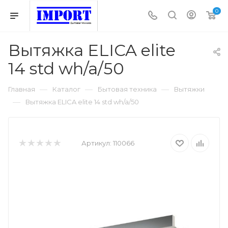
0
Вытяжка ELICA elite
14 std wh/a/50
—
—
—
Главная
Каталог
Бытовая техника
Вытяжки
—
Вытяжка ELICA elite 14 std wh/a/50
Артикул:
110066