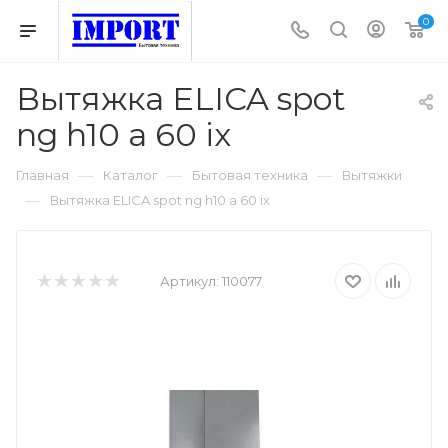
0
Вытяжка ELICA spot
ng h10 a 60 ix
—
—
—
Главная
Каталог
Бытовая техника
Вытяжки
—
Вытяжка ELICA spot ng h10 a 60 ix
Артикул:
110077