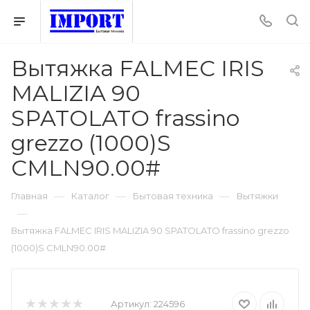
Вытяжка FALMEC IRIS
MALIZIA 90
SPATOLATO frassino
grezzo (1000)S
CMLN90.00#
—
—
—
Главная
Каталог
Бытовая техника
Вытяжки
—
Вытяжка FALMEC IRIS MALIZIA 90 SPATOLATO frassino grezzo
(1000)S CMLN90.00#
Артикул:
224596