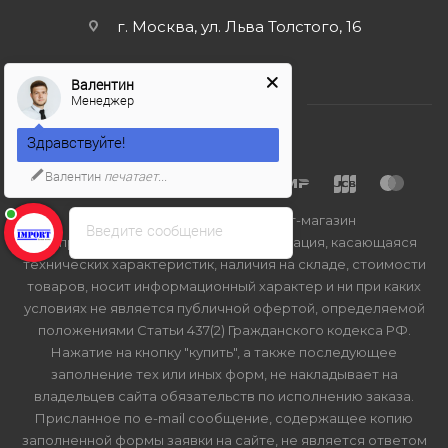
г. Москва, ул. Льва Толстого, 16
Валентин
Менеджер
Здравствуйте!
Валентин
печатает...
2026 © Import-bt.ru - интернет-магазин
Введите сообщение
Вся представленная на сайте информация, касающаяся
технических характеристик, наличия на складе, стоимости
товаров, носит информационный характер и ни при каких
условиях не является публичной офертой, определяемой
положениями Статьи 437(2) Гражданского кодекса РФ.
Нажатие на кнопку "купить", а также последующее
заполнение тех или иных форм, не накладывает на
владельцев сайта обязательств по исполнению заказа.
Присланное по e-mail сообщение, содержащее копию
заполненной формы заявки на сайте, не является ответом