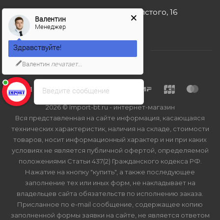
г. Москва, ул. Льва Толстого, 16
Валентин
Менеджер
Здравствуйте!
Валентин
печатает...
Введите сообщение
2026 © Import-bt.ru - интернет-магазин
Вся представленная на сайте информация, касающаяся
технических характеристик, наличия на складе, стоимости
товаров, носит информационный характер и ни при каких
условиях не является публичной офертой, определяемой
положениями Статьи 437(2) Гражданского кодекса РФ.
Нажатие на кнопку "купить", а также последующее
заполнение тех или иных форм, не накладывает на
владельцев сайта обязательств по исполнению заказа.
Присланное по e-mail сообщение, содержащее копию
заполненной формы заявки на сайте, не является ответом