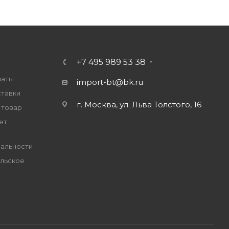
+7 495 989 53 38
латы
import-bt@bk.ru
ставки
г. Москва, ул. Льва Толстого, 16
 товар
ет
альности
льское
е