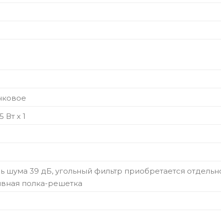
нковое
 Вт х 1
 шума 39 дБ, угольный фильтр приобретается отдельн
ивная полка-решетка