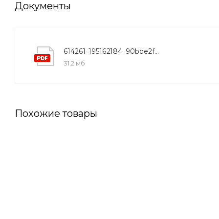
Документы
614261_195162184_90bbe2f046a9c5bc8bad30f5e2836ab9
31,2 мб
Похожие товары