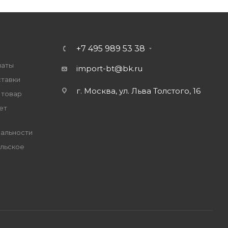
+7 495 989 53 38
латы
import-bt@bk.ru
ставки
г. Москва, ул. Льва Толстого, 16
 товар
ет
альности
льское
е