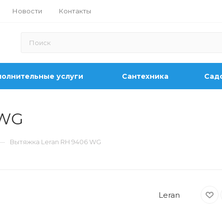
Новости
Контакты
олнительные услуги
Сантехника
Садо
 WG
—
Вытяжка Leran RH 9406 WG
Leran