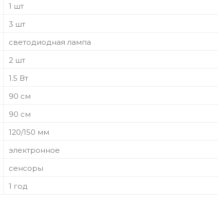
1 шт
3 шт
светодиодная лампа
2 шт
1.5 Вт
90 см
90 см
120/150 мм
электронное
сенсоры
1 год