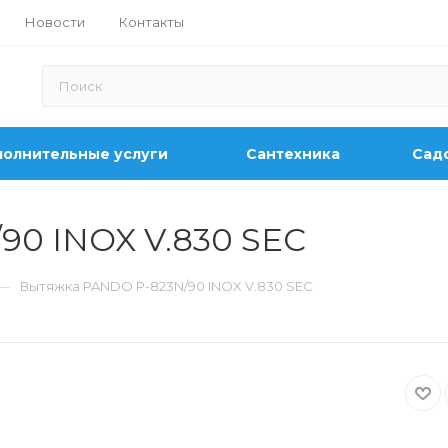
Новости
Контакты
олнительные услуги
Сантехника
Садо
90 INOX V.830 SEC
—
Вытяжка PANDO P-823N/90 INOX V.830 SEC