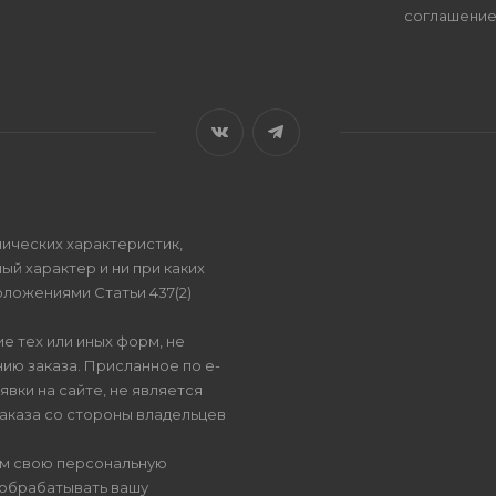
соглашени
ических характеристик,
ый характер и ни при каких
ложениями Статьи 437(2)
е тех или иных форм, не
ию заказа. Присланное по e-
вки на сайте, не является
аказа со стороны владельцев
ом свою персональную
 обрабатывать вашу