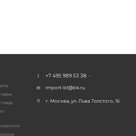
+7 495 989 53 38
латы
import-bt@bk.ru
ставки
г. Москва, ул. Льва Толстого, 16
 товар
ет
альности
льское