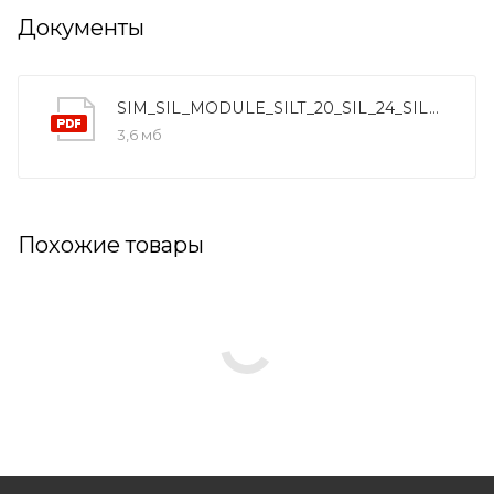
Документы
SIM_SIL_MODULE_SILT_20_SIL_24_SIL_24TC_SIL_5_MO_404_MO_405_MO_406
3,6 мб
Похожие товары