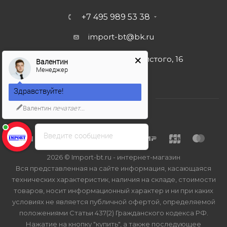
+7 495 989 53 38
import-bt@bk.ru
г. Москва, ул. Льва Толстого, 16
Валентин
Менеджер
Здравствуйте!
Валентин
печатает...
Введите сообщение
2026 © Import-bt.ru - интернет-магазин
Вся представленная на сайте информация, касающаяся
технических характеристик, наличия на складе, стоимости
товаров, носит информационный характер и ни при каких
условиях не является публичной офертой, определяемой
положениями Статьи 437(2) Гражданского кодекса РФ.
Нажатие на кнопку "купить", а также последующее