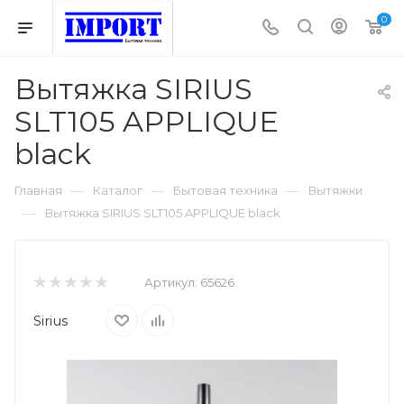
0
Вытяжка SIRIUS
SLT105 APPLIQUE
black
—
—
—
Главная
Каталог
Бытовая техника
Вытяжки
—
Вытяжка SIRIUS SLT105 APPLIQUE black
Артикул:
65626
Sirius