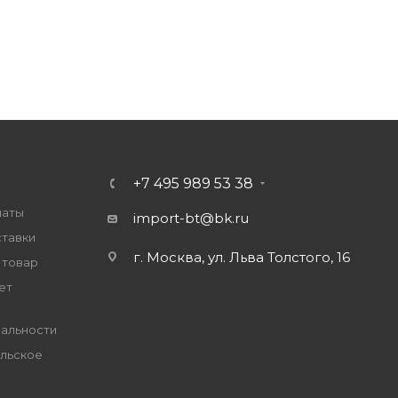
+7 495 989 53 38
латы
import-bt@bk.ru
ставки
г. Москва, ул. Льва Толстого, 16
 товар
ет
альности
льское
е