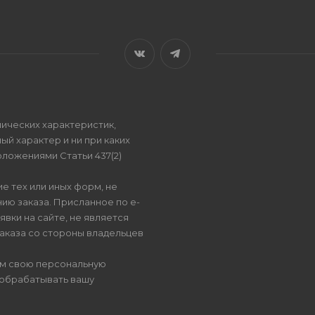
ических характеристик,
ый характер и ни при каких
ложениями Статьи 437(2)
е тех или иных форм, не
ию заказа. Присланное по e-
вки на сайте, не является
аказа со стороны владельцев
ом свою персональную
 обрабатывать вашу