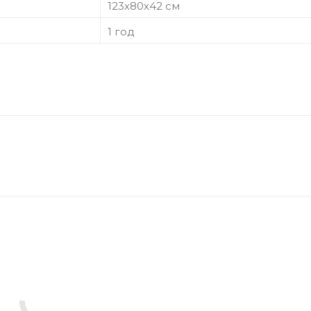
123х80х42 см
1 год