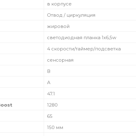
в корпусе
Отвод / циркуляция
жировой
светодиодная планка 1х6,5w
4 скорости/таймер/подсветка
сенсорная
В
А
47.1
Boost
1280
65
150 мм