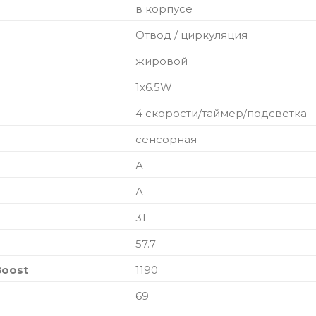
в корпусе
Отвод / циркуляция
жировой
1х6.5W
4 скорости/таймер/подсветка
сенсорная
А
А
31
57.7
Boost
1190
69