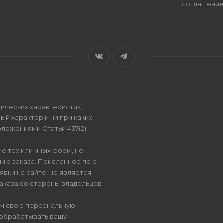
соглашени
ических характеристик,
ый характер и ни при каких
ложениями Статьи 437(2)
е тех или иных форм, не
ию заказа. Присланное по e-
вки на сайте, не является
аказа со стороны владельцев
ом свою персональную
 обрабатывать вашу