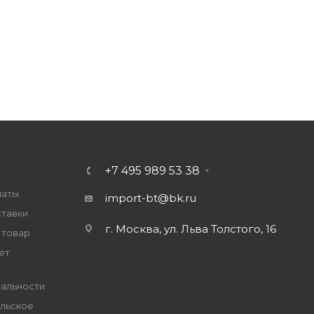
+7 495 989 53 38
латы
import-bt@bk.ru
ставки
г. Москва, ул. Льва Толстого, 16
 товар
ет
альности
льское