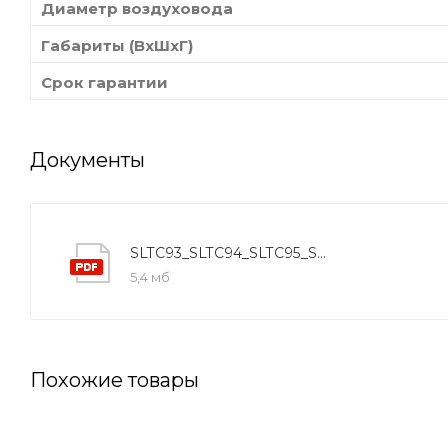
Диаметр воздуховода
Габариты (ВхШхГ)
Срок гарантии
Документы
SLTC93_SLTC94_SLTC95_SL96_SLTC97
5,4 мб
Похожие товары