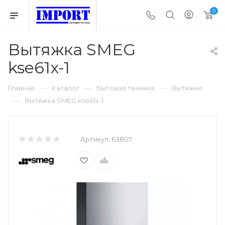
0
Вытяжка SMEG
kse61x-1
—
—
—
Главная
Каталог
Бытовая техника
Вытяжки
—
Вытяжка SMEG kse61x-1
Артикул:
63807