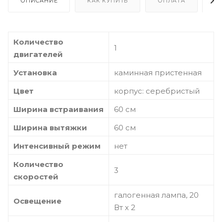
ОПИСАНИЕ
КАК КУПИТЬ
ОПЛАТА
Д
Количество
1
двигателей
Установка
каминная пристенная
Цвет
корпус: серебристый
Ширина встраивания
60 см
Ширина вытяжки
60 см
Интенсивный режим
нет
Количество
3
скоростей
галогенная лампа, 20
Освещение
Вт х 2