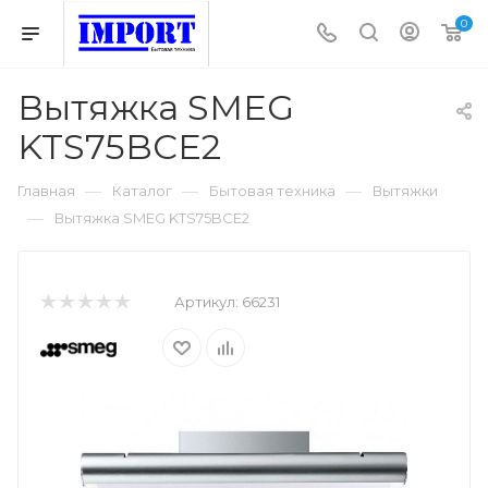
0
Вытяжка SMEG
KTS75BCE2
—
—
—
Главная
Каталог
Бытовая техника
Вытяжки
—
Вытяжка SMEG KTS75BCE2
Артикул:
66231