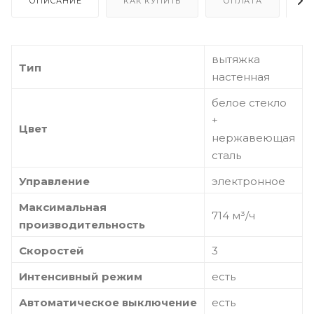
ОПИСАНИЕ
КАК КУПИТЬ
ОПЛАТА
Д
вытяжка
Тип
настенная
белое стекло
+
Цвет
нержавеющая
сталь
Управление
электронное
Максимальная
714 м³/ч
производительность
Скоростей
3
Интенсивный режим
есть
Автоматическое выключение
есть