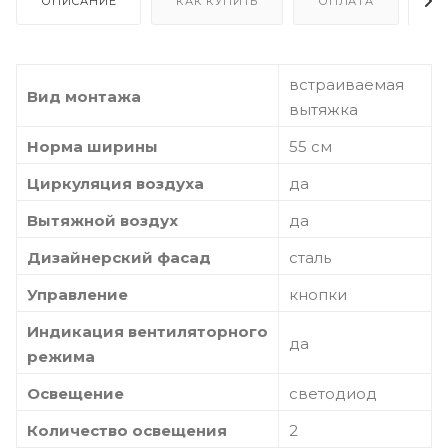
ОПИСАНИЕ
КАК КУПИТЬ
ОПЛАТА
Д
встраиваемая
Вид монтажа
вытяжка
Норма ширины
55 см
Циркуляция воздуха
да
Вытяжной воздух
да
Дизайнерский фасад
сталь
Управление
кнопки
Индикация вентиляторного
да
режима
Освещение
светодиод
Количество освещения
2