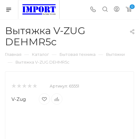
0
Вытяжка V-ZUG
DEHMR5c
—
—
—
Главная
Каталог
Бытовая техника
Вытяжки
—
Вытяжка V-ZUG DEHMR5c
Артикул:
65551
V-Zug