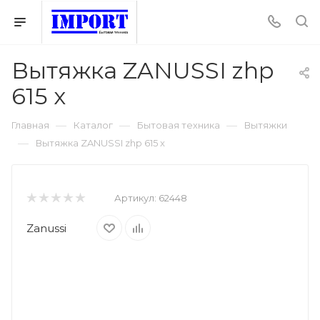
Вытяжка ZANUSSI zhp
615 x
—
—
—
Главная
Каталог
Бытовая техника
Вытяжки
—
Вытяжка ZANUSSI zhp 615 x
Артикул:
62448
Zanussi