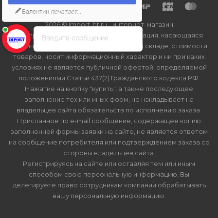
Валентин
печатает...
2026 © Import-bt.ru - интернет-магазин
Вся представленная на сайте информация, касающаяся
Введите сообщение
технических характеристик, наличия на складе, стоимости
товаров, носит информационный характер и ни при каких
условиях не является публичной офертой, определяемой
положениями Статьи 437(2) Гражданского кодекса РФ.
Нажатие на кнопку "купить", а также последующее
заполнение тех или иных форм, не накладывает на
владельцев сайта обязательств по исполнению заказа.
Присланное по e-mail сообщение, содержащее копию
заполненной формы заявки на сайте, не является ответом
на сообщение потребителя или подтверждением заказа со
стороны владельцев сайта.
Регистрируясь на сайте или оставляя тем или иным
способом свою персональную информацию, Вы
делегируете право сотрудникам компании обрабатывать
вашу персональную информацию.