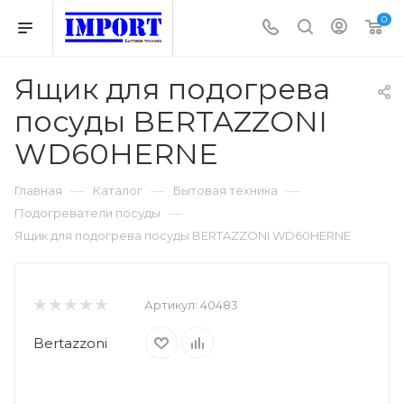
0
Ящик для подогрева
посуды BERTAZZONI
WD60HERNE
—
—
—
Главная
Каталог
Бытовая техника
—
Подогреватели посуды
Ящик для подогрева посуды BERTAZZONI WD60HERNE
Артикул:
40483
Bertazzoni