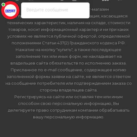
Введите сообщение
2026 © Import-bt.ru - интернет-магазин
Вся представленная на сайте информация, касающаяся
технических характеристик, наличия на складе, стоимости
товаров, носит информационный характер и ни при каких
условиях не является публичной офертой, определяемой
положениями Статьи 437(2) Гражданского кодекса РФ.
Нажатие на кнопку "купить", а также последующее
заполнение тех или иных форм, не накладывает на
владельцев сайта обязательств по исполнению заказа.
Присланное по e-mail сообщение, содержащее копию
заполненной формы заявки на сайте, не является ответом
на сообщение потребителя или подтверждением заказа со
стороны владельцев сайта.
Регистрируясь на сайте или оставляя тем или иным
способом свою персональную информацию, Вы
делегируете право сотрудникам компании обрабатывать
вашу персональную информацию.