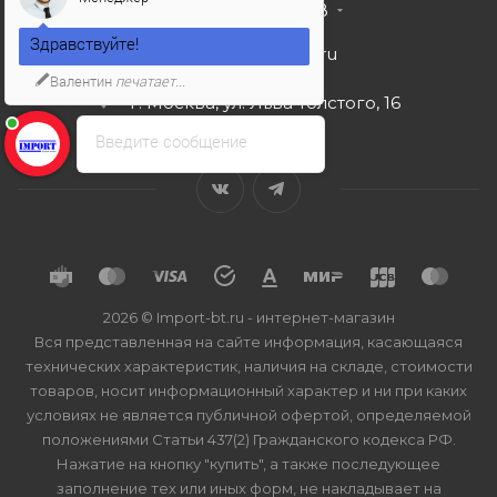
+7 495 989 53 38
Здравствуйте!
import-bt@bk.ru
Валентин
печатает...
г. Москва, ул. Льва Толстого, 16
Введите сообщение
2026 © Import-bt.ru - интернет-магазин
Вся представленная на сайте информация, касающаяся
технических характеристик, наличия на складе, стоимости
товаров, носит информационный характер и ни при каких
условиях не является публичной офертой, определяемой
положениями Статьи 437(2) Гражданского кодекса РФ.
Нажатие на кнопку "купить", а также последующее
заполнение тех или иных форм, не накладывает на