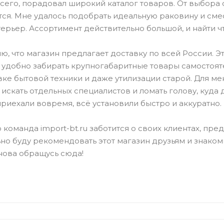
его, порадовал широкий каталог товаров. От выбора с
ся. Мне удалось подобрать идеальную раковину и сме
ерьер. Ассортимент действительно большой, и найти чт
ю, что магазин предлагает доставку по всей России. Э
 удобно забирать крупногабаритные товары самостояте
вке бытовой техники и даже утилизации старой. Для ме
искать отдельных специалистов и ломать голову, куда
риехали вовремя, всё установили быстро и аккуратно.
о команда import-bt.ru заботится о своих клиентах, пре
но буду рекомендовать этот магазин друзьям и знако
нова обращусь сюда!