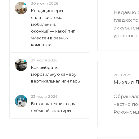
30 июля 2026
Кондиционеры:
Недавно с
сплит‑система,
гладко: т
мобильный,
аккуратен
оконный — какой тип
уровень с
уместен в разных
комнатах
27 июля 2026
Как выбрать
морозильную камеру:
26.11.2025
вертикальная или ларь
Михаил 
Обращался
23 июля 2026
Бытовая техника для
честно по
съёмной квартиры
Рекоменду