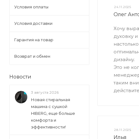
Условия оплаты
24.11.2025
Олег Ант
Условия доставки
Хочу выра
духовку 
Гарантия на товар
настолько
оптимальн
Возврат и обмен
дизайну.
Это не ко
менеджер 
Новости
таким вни
действите
3 августа 2026
Новая стиральная
машина с сушкой
HIBERG, еще больше
комфорта и
эффективности!
28.11.2025
Илья