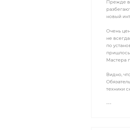
Прежде вс
разбегают
новый инт
Очень цен
не всегда
по устано
пришлось 
Мастера п
Видно, чт
Обязатель
техники с
---