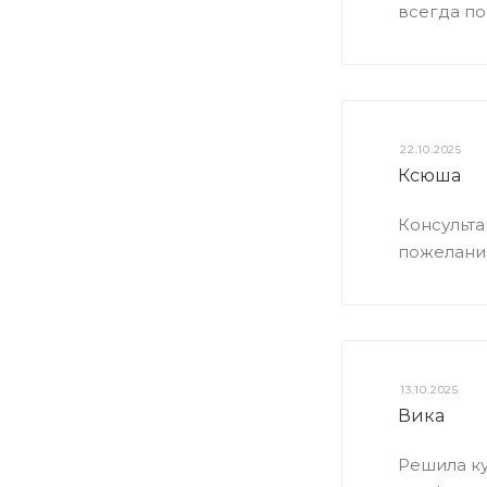
всегда по
22.10.2025
Ксюша
Консульта
пожелания
13.10.2025
Вика
Решила ку