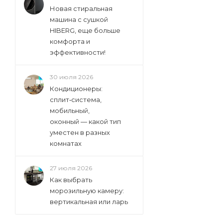
Новая стиральная
Ilve (
21
)
машина с сушкой
Ilvito (
1
)
HIBERG, еще больше
комфорта и
Jacky's (
7
)
эффективности!
Kaiser (
94
)
Kronasteel (
2
)
30 июля 2026
Кондиционеры:
Kuchenchef (
4
)
сплит‑система,
Kuppersberg (
89
)
мобильный,
оконный — какой тип
Leran (
6
)
уместен в разных
Lex (
52
)
комнатах
Lg (
24
)
Lofra (
27 июля 2026
2
)
Как выбрать
Luxdorf (
13
)
морозильную камеру:
Maunfeld (
111
)
вертикальная или ларь
Mbs (
1
)