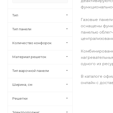
деактивируются
Bosch (
524
)
функциональнос
Brandt (
12
)
Тип
Газовые панели
Candy (
47
)
оснащены функц
Тип панели
Cata (
21
)
панелью облегч
Darina (
26
)
централизованн
Количество конфорок
De Dietrich (
78
)
Комбинированны
Delonghi (
29
)
Материал решеток
нагревательным
Deluxe (
3
)
одного из ресу
Electrolux (
100
)
Тип варочной панели
В каталоге офи
Electronicsdeluxe (
29
)
онлайн с доста
Ширина, см
Elica (
9
)
Exiteq (
25
)
Решетки
Faber (
4
)
Falmec (
1
)
Электроподжиг