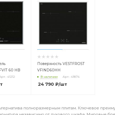
ель
Поверхность VESTFROST
FVIT 60 HB
VFIND60HH
Арт.: 41212
В наличии
Арт.: 41874
т
24 790
₽
/шт
ьтернатива полноразмерным плитам. Ключевое преиму
арнитура независимо от духового шкафа. Мировые бр