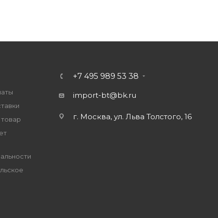
+7 495 989 53 38
латы
import-bt@bk.ru
ставки
г. Москва, ул. Льва Толстого, 16
 товар
ет
альности
льское
е