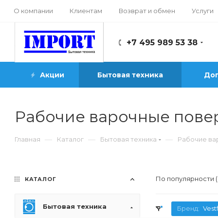
О компании
Клиентам
Возврат и обмен
Услуги
+7 495 989 53 38
Акции
Бытовая техника
Доп
Рабочие варочные повер
—
—
—
Главная
Каталог
Бытовая техника
Рабочие ва
По популярности 
КАТАЛОГ
Бытовая техника
Бренд:
Vest