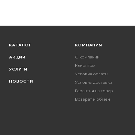
Miele (
165
)
Monsher (
14
)
Nardi (
29
)
Neff (
159
)
Rainford (
1
)
КАТАЛОГ
КОМПАНИЯ
Reex (
1
)
АКЦИИ
О компании
Remenis (
10
)
Клиентам
УСЛУГИ
Ricci (
7
)
Условия оплаты
Samsung (
71
)
НОВОСТИ
Условия доставки
Schaub Lorenz (
60
)
Гарантия на товар
Siemens (
224
)
Возврат и обмен
Simfer (
24
)
Smart (
4
)
Smeg (
257
)