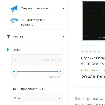
Садовая техника
Климатическая
техника
ФИЛЬТР
Цена
Варочная пан
VESTFROST V
В наличии
20 410
₽
/ш
0
38 880 100
Наши предложения
Все
Это хорошая ал
в столешницу г