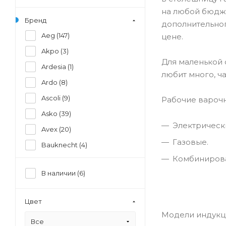
на любой бюдже
Бренд
дополнительног
Aeg (
147
)
цене.
Akpo (
3
)
Для маленькой 
Ardesia (
1
)
любит много, ч
Ardo (
8
)
Ascoli (
9
)
Рабочие варочн
Asko (
39
)
Электрическ
Avex (
20
)
Газовые.
Bauknecht (
4
)
Комбиниров
Beko (
114
)
В наличии (
6
)
Beltratto (
4
)
Bertazzoni (
55
)
Цвет
Bompani (
2
)
Модели индукц
Все
Bora (
5
)