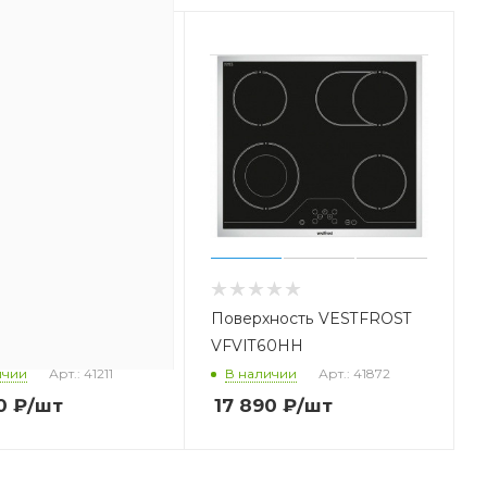
ая панель
Поверхность VESTFROST
OST VFVIT 60 HM
VFVIT60HH
ичии
Арт.: 41211
В наличии
Арт.: 41872
0
₽
/шт
17 890
₽
/шт