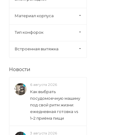
Fornelli (
18
)
Foster (
33
)
Материал корпуса
Franke (
53
)
Fulgor (
20
)
Тип конфорок
Gefest (
83
)
Встроенная вытяжка
Ginzzu (
9
)
Glem (
4
)
Gorenje (
423
)
Новости
Graude (
58
)
6 августа 2026
Greta (
1
)
Как выбрать
Haier (
58
)
посудомоечную машину
под свой ритм жизни:
Hankel (
1
)
ежедневная готовка vs
Hiberg (
12
)
1–2 приёма пищи
Homsair (
22
)
3 августа 2026
Hotpoint-Ariston (
3
)