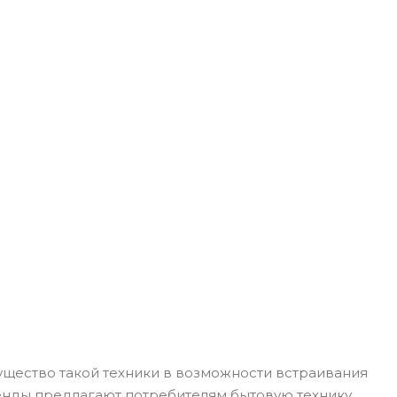
щество такой техники в возможности встраивания
енды предлагают потребителям бытовую технику