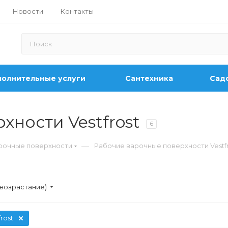
Новости
Контакты
олнительные услуги
Сантехника
Садо
хности Vestfrost
6
—
рочные поверхности
Рабочие варочные поверхности Vestfr
(возрастание)
frost