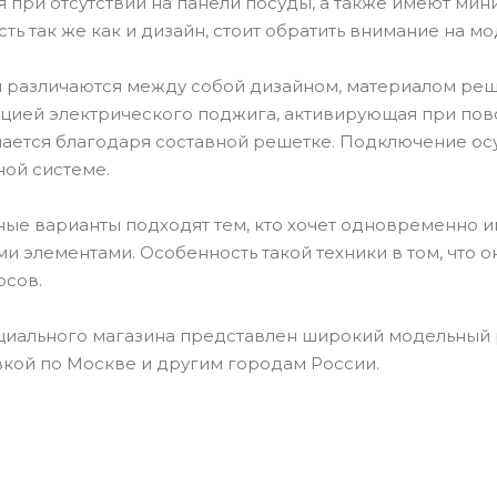
 при отсутствии на панели посуды, а также имеют мини
ть так же как и дизайн, стоит обратить внимание на м
 различаются между собой дизайном, материалом реш
ией электрического поджига, активирующая при повор
ается благодаря составной решетке. Подключение осуще
ой системе.
е варианты подходят тем, кто хочет одновременно и
и элементами. Особенность такой техники в том, что 
рсов.
циального магазина представлен широкий модельный 
вкой по Москве и другим городам России.