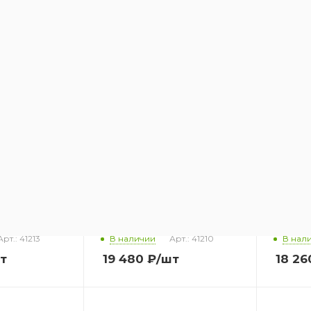
ель
Варочная панель
Варочн
FIND 90 HB
VESTFROST VFIND 60 HL
VESTFR
Арт.: 41213
В наличии
Арт.: 41210
В нал
т
19 480
₽
/шт
18 26