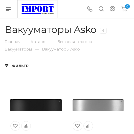
0
Вакууматоры Asko
4
—
—
—
Главная
Каталог
Бытовая техника
—
Вакууматоры
Вакууматоры Asko
ФИЛЬТР