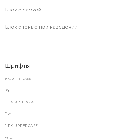
Блок с рамкой
Блок с тенью при наведении
Шрифты
9PX UPPERCASE
10px
10PX UPPERCASE
11px
11PX UPPERCASE
12px