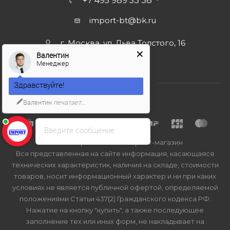
+7 495 989 53 38
import-bt@bk.ru
г. Москва, ул. Льва Толстого, 16
Валентин
Менеджер
Здравствуйте!
Валентин
печатает...
Введите сообщение
2026 © Import-bt.ru - интернет-магазин
Вся представленная на сайте информация, касающаяся
технических характеристик, наличия на складе, стоимости
товаров, носит информационный характер и ни при каких
условиях не является публичной офертой, определяемой
положениями Статьи 437(2) Гражданского кодекса РФ.
Нажатие на кнопку "купить", а также последующее
заполнение тех или иных форм, не накладывает на