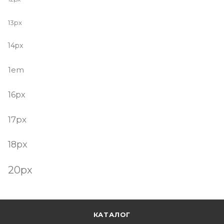
13px
14px
1em
16px
17px
18px
20px
КАТАЛОГ