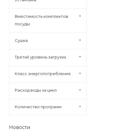
Gorenje (
125
)
Вместимость комплектов
Graude (
8
)
посуды
Haier (
13
)
Hiberg (
7
)
Сушка
Homsair (
4
)
Jacky's (
6
)
Третий уровень загрузки
Kaiser (
18
)
Класс энергопотребления
Krona (
2
)
Kronasteel (
1
)
Расход воды за цикл
Kuppersberg (
17
)
Leran (
10
)
Количество программ
Lex (
11
)
Lg (
3
)
Новости
Maunfeld (
21
)