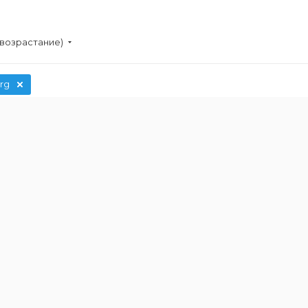
(возрастание)
rg
Посудомоечная машина
Посудо