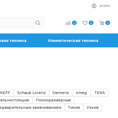
ВОЙТИ
0
0
0
вая техника
Климатическая техника
NEFF
Schaub Lorenz
Siemens
smeg
TEKA
ельностоящие
Полноразмерные
едварительным замачиванием
Тихие
Узкие