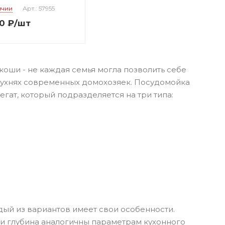
ичии
Арт.: 57955
0
₽
/шт
оши - не каждая семья могла позволить себе
а кухнях современных домохозяек. Посудомойка
ат, который подразделяется на три типа:
дый из вариантов имеет свои особенности.
и глубина аналогичны параметрам кухонного