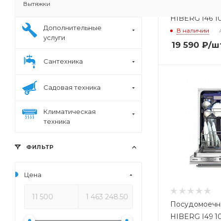
Вытяжки
посудомоечн
HIBERG I46 1
Дополнительные
В наличии
услуги
19 590
₽
/ш
Сантехника
Садовая техника
Климатическая
техника
ФИЛЬТР
Цена
Посудомоечн
HIBERG I49 1