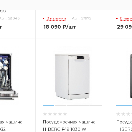
ая машина
HIBERG F46 920 W
HIBERG
030
Арт.: 58046
В наличии
Арт.: 57975
В нал
т
18 090
₽
/шт
29 0
ая машина
Посудомоечная машина
Посудо
032
HIBERG F48 1030 W
HIBERG