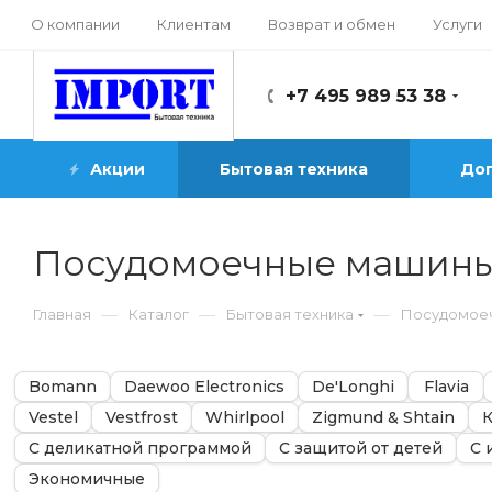
О компании
Клиентам
Возврат и обмен
Услуги
+7 495 989 53 38
Акции
Бытовая техника
Доп
Посудомоечные машин
—
—
—
Главная
Каталог
Бытовая техника
Посудомое
Bomann
Daewoo Electronics
De'Longhi
Flavia
Vestel
Vestfrost
Whirlpool
Zigmund & Shtain
С деликатной программой
С защитой от детей
С 
Экономичные