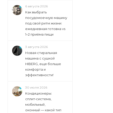
Mbs (
2
)
6 августа 2026
Miele (
137
)
Как выбрать
посудомоечную машину
Monsher (
4
)
под свой ритм жизни:
Nardi (
2
)
ежедневная готовка vs
1–2 приёма пищи
Neff (
79
)
Samsung (
23
)
3 августа 2026
Schaub Lorenz (
18
)
Новая стиральная
машина с сушкой
Siemens (
240
)
HIBERG, еще больше
Simfer (
2
)
комфорта и
Smeg (
108
)
эффективности!
Teka (
16
)
30 июля 2026
V-Zug (
14
)
Кондиционеры:
Vestel (
2
)
сплит‑система,
мобильный,
Vestfrost (
3
)
оконный — какой тип