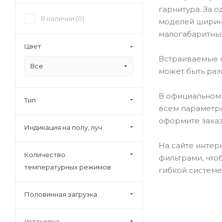
Bomann (
7
)
гарнитура. За 
В наличии (
0
)
моделей ширина
Bosch (
670
)
малогабаритных
Brandt (
2
)
Цвет
Candy (
22
)
Встраиваемые п
Все
Cata (
2
)
может быть раз
Daewoo (
2
)
В официальном 
Delonghi (
15
)
Тип
всем параметра
Deluxe (
2
)
оформите заказ
Индикация на полу, луч
Electrolux (
84
)
Exiteq (
8
)
На сайте интер
Количество
фильтрами, что
Flavia (
9
)
температурных режимов
гибкой системе
Fornelli (
2
)
Foster (
2
)
Половинная загрузка
Franke (
2
)
Ginzzu (
7
)
Установка