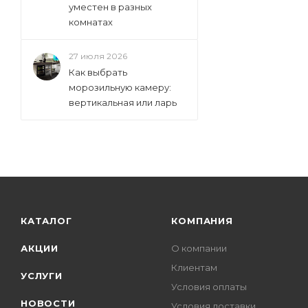
Whirlpool (
90
)
уместен в разных
Zanussi (
комнатах
57
)
Zarget (
1
)
27 июля 2026
Zigmund & Shtain (
16
)
Как выбрать
морозильную камеру:
вертикальная или ларь
КАТАЛОГ
КОМПАНИЯ
АКЦИИ
О компании
Клиентам
УСЛУГИ
Условия оплаты
НОВОСТИ
Условия доставки