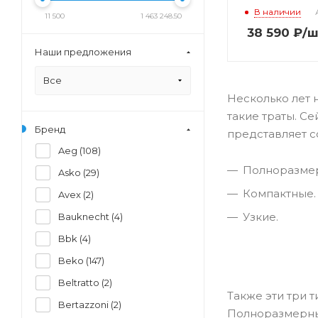
В наличии
11 500
1 463 248.50
38 590
₽
/ш
Наши предложения
Все
Несколько лет 
такие траты. С
Бренд
представляет с
Aeg (
108
)
Полноразме
Asko (
29
)
Компактные.
Avex (
2
)
Узкие.
Bauknecht (
4
)
Bbk (
4
)
Beko (
147
)
Beltratto (
2
)
Также эти три 
Bertazzoni (
2
)
Полноразмерные