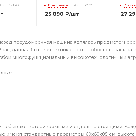
Арт.: 32130
В наличии
Арт.: 32129
В нал
т
23 890
₽
/шт
27 29
назад посудомоечная машина являлась предметом роск
ейчас, данная бытовая техника плотно обосновалась н
обой многофункциональный высокотехнологичный агрег
рные.
типа бывают встраиваемыми и отдельно стоящими. Каж
 имеют стандартные параметры 60х60х85 см, высота 