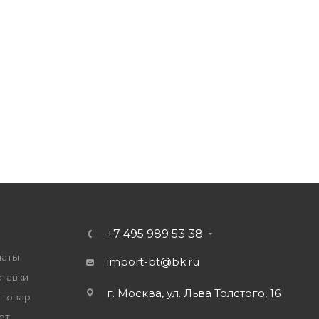
+7 495 989 53 38
латы
import-bt@bk.ru
ставки
г. Москва, ул. Льва Толстого, 16
 товар
ет