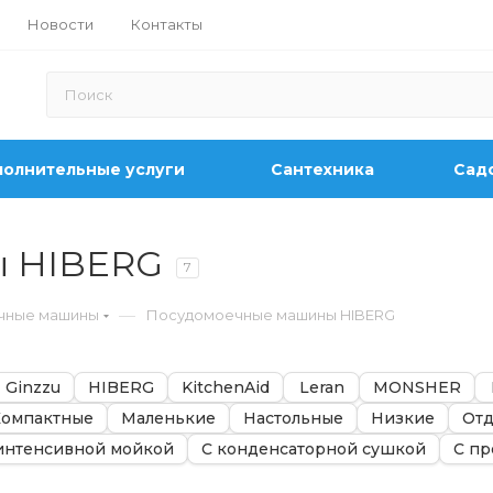
Новости
Контакты
олнительные услуги
Сантехника
Садо
ы HIBERG
7
—
чные машины
Посудомоечные машины HIBERG
Ginzzu
HIBERG
KitchenAid
Leran
MONSHER
Компактные
Маленькие
Настольные
Низкие
Отд
интенсивной мойкой
С конденсаторной сушкой
С пр