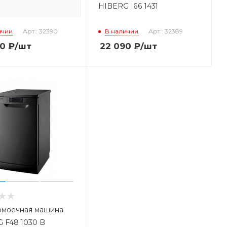
 F68 1430 W
HIBERG I66 1431
ичии
Арт.: 32390
В наличии
Арт.: 32389
90
₽
/шт
22 090
₽
/шт
моечная машина
 F48 1030 B