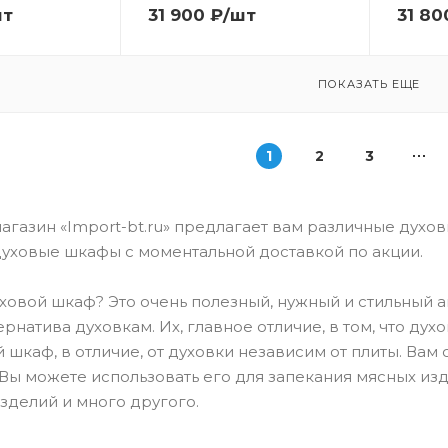
шт
31 900
₽
/шт
31 80
ПОКАЗАТЬ ЕЩЕ
1
2
3
газин «Import-bt.ru» предлагает вам различные духо
уховые шкафы с моментальной доставкой по акции.
уховой шкаф? Это очень полезный, нужный и стильный 
ернатива духовкам. Их, главное отличие, в том, что д
й шкаф, в отличие, от духовки независим от плиты. Ва
Вы можете использовать его для запекания мясных из
зделий и много другого.