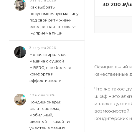
6 августа 2026
Ilve (
48
)
30 200
₽
/
Как выбрать
Jacky's (
12
)
посудомоечную машину
под свой ритм жизни:
Kaiser (
66
)
ежедневная готовка vs
Krona (
6
)
1–2 приёма пищи
Kronasteel (
2
)
3 августа 2026
Kuchenchef (
5
)
Новая стиральная
Kuppersberg (
28
)
машина с сушкой
Официальный ма
Leran (
7
)
HIBERG, еще больше
качественные д
комфорта и
Lex (
40
)
эффективности!
Lg (
30
)
Что же такое д
Lofra (
2
)
30 июля 2026
шкаф – это альт
Кондиционеры:
Luxdorf (
9
)
и также духово
сплит‑система,
возможностей. 
Maunfeld (
100
)
мобильный,
кондитерских и
Mbs (
оконный — какой тип
4
)
уместен в разных
Miele (
190
)