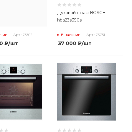
ой шкаф BOSCH
Духовой шкаф BOSCH
7ES0R
hba23s350s
ичии
Арт.: 73812
В наличии
Арт.: 73751
0
₽
/шт
37 000
₽
/шт