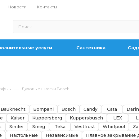
Новости
Контакты
олнительные услуги
Сантехника
Садо
—
кафы
Духовые шкафы Bosch
Bauknecht
Bompani
Bosch
Candy
Cata
Darin
de
Kaiser
Kuppersberg
Kuppersbusch
LEX
L
s
Simfer
Smeg
Teka
Vestfrost
Whirlpool
Za
е
Настольные
Независимые
Плавное закрывание 