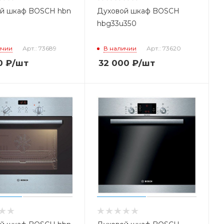
й шкаф BOSCH hbn
Духовой шкаф BOSCH
hbg33u350
ичии
Арт.: 73689
В наличии
Арт.: 73620
0
₽
/шт
32 000
₽
/шт