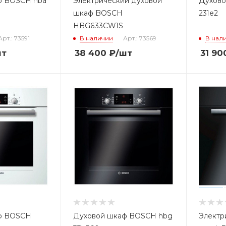
ф BOSCH hba
Электрический духовой
Духово
шкаф BOSCH
231e2
HBG633CW1S
Арт.: 73591
В наличии
Арт.: 73569
В нал
шт
38 400
₽
/шт
31 90
ф BOSCH
Духовой шкаф BOSCH hbg
Электр