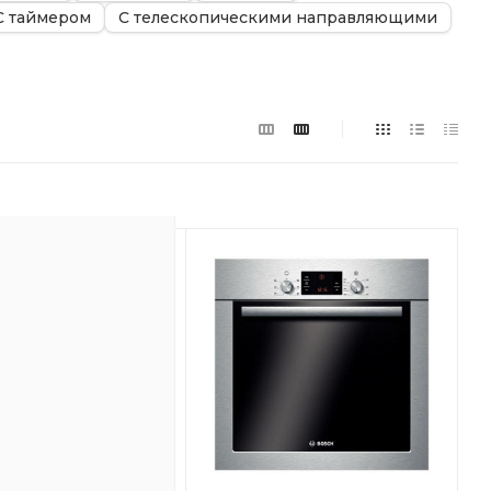
С таймером
С телескопическими направляющими