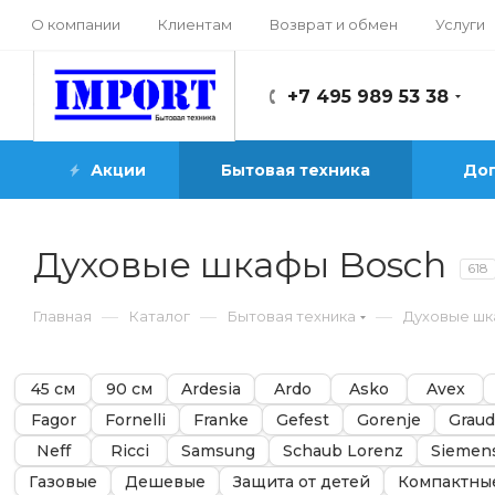
О компании
Клиентам
Возврат и обмен
Услуги
+7 495 989 53 38
Акции
Бытовая техника
Доп
Духовые шкафы Bosch
618
—
—
—
Главная
Каталог
Бытовая техника
Духовые ш
45 см
90 см
Ardesia
Ardo
Asko
Avex
Fagor
Fornelli
Franke
Gefest
Gorenje
Grau
Neff
Ricci
Samsung
Schaub Lorenz
Siemen
Газовые
Дешевые
Защита от детей
Компактны