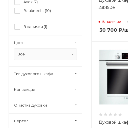
Духовой шка
Avex (
7
)
23b150e
Bauknecht (
10
)
Beko (
151
)
В наличии
В наличии (
1
)
Beltratto (
15
)
30 700
₽
/
Bertazzoni (
86
)
Цвет
Bompani (
5
)
Все
Bosch (
618
)
Brandt (
3
)
Candy (
103
)
Тип духового шкафа
Cata (
19
)
Конвекция
Darina (
12
)
De Dietrich (
59
)
Очистка духовки
Delonghi (
42
)
Deluxe (
8
)
Вертел
Духовой шка
Electrolux (
144
)