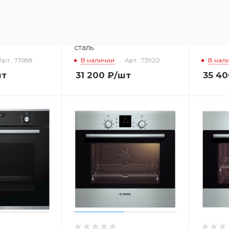
й духовой
Духовой шкаф Bosch HBG
Духов
HBG633CS1S
38B950 нержавеющая
HBG23
сталь
Арт.: 73588
В наличии
Арт.: 73920
В нал
шт
31 200
₽
/шт
35 40