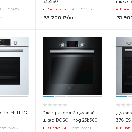
33b560
шкаф B
Арт.: 73402
В наличии
Арт.: 73398
В нал
т
33 200
₽
/шт
31 90
ф Bosch HBG
Электрический духовой
Духово
шкаф BOSCH hbg 23b360
378 ES
Арт.: 73359
В наличии
Арт.: 73341
В нал