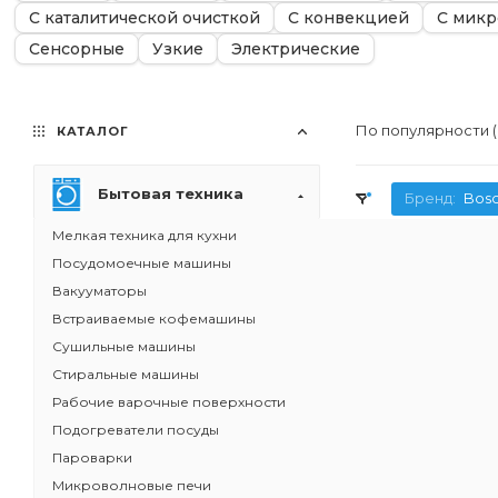
С каталитической очисткой
С конвекцией
С микр
Сенсорные
Узкие
Электрические
По популярности 
КАТАЛОГ
Бытовая техника
Бренд:
Bos
Мелкая техника для кухни
Посудомоечные машины
Вакууматоры
Встраиваемые кофемашины
Сушильные машины
Стиральные машины
Рабочие варочные поверхности
Подогреватели посуды
Пароварки
Микроволновые печи