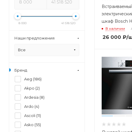
Встраиваемы
электрически
шкаф Bosch 
8 000
41 518 520
В наличии
26 000
₽
/
Наши предложения
Все
Бренд
Aeg (
186
)
Akpo (
2
)
Ardesia (
8
)
Ardo (
4
)
Ascoli (
11
)
Asko (
55
)