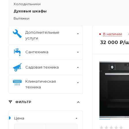
Холодильники
Духовые шкафы
Электрически
Вытяжки
шкаф BOSCH 
Дополнительные
В наличии
услуги
32 000
₽
/
Сантехника
Садовая техника
Климатическая
техника
ФИЛЬТР
Цена