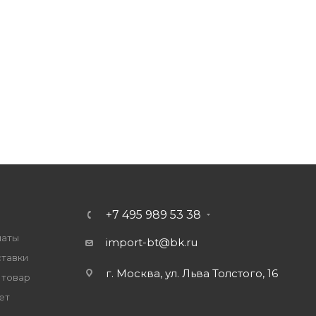
+7 495 989 53 38
латы
import-bt@bk.ru
ставки
г. Москва, ул. Льва Толстого, 16
 товар
ет