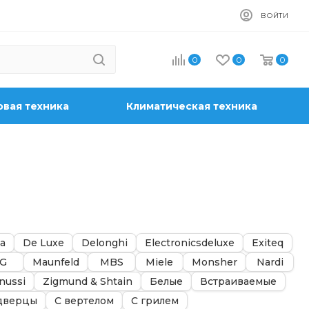
ВОЙТИ
0
0
0
вая техника
Климатическая техника
a
De Luxe
Delonghi
Electronicsdeluxe
Exiteq
G
Maunfeld
MBS
Miele
Monsher
Nardi
nussi
Zigmund & Shtain
Белые
Встраиваемые
дверцы
С вертелом
С грилем