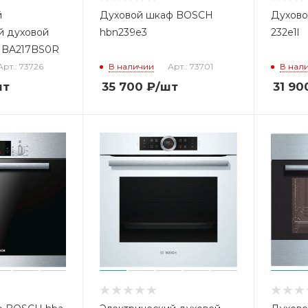
й
Духовой шкаф BOSCH
Духово
й духовой
hbn239e3
232e1l
HBA217BS0R
Арт.: 73726
В наличии
Арт.: 73701
В нал
шт
35 700
₽
/шт
31 90