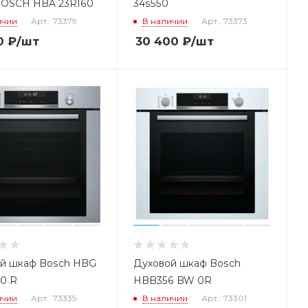
OSCH HBA 23R160
34s550
ичии
Арт.: 73379
В наличии
Арт.: 73373
0
₽
/шт
30 400
₽
/шт
й шкаф Bosch HBG
Духовой шкаф Bosch
 0 R
HBB356 BW 0R
ичии
Арт.: 73335
В наличии
Арт.: 73301