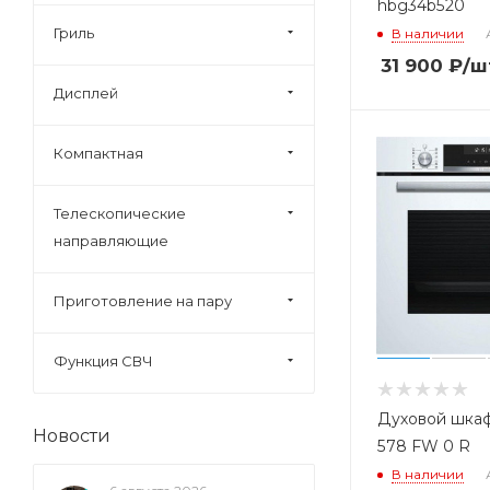
hbg34b520
Electronicsdeluxe (
4
)
Гриль
В наличии
Exiteq (
27
)
31 900
₽
/ш
Дисплей
Fagor (
2
)
Fornelli (
21
)
Компактная
Foster (
25
)
Franke (
51
)
Телескопические
Fulgor (
17
)
направляющие
Gefest (
54
)
Gorenje (
344
)
Приготовление на пару
Graude (
27
)
Функция СВЧ
Haier (
60
)
Hankel (
14
)
Духовой шка
Hiberg (
2
)
Новости
578 FW 0 R
Homsair (
13
)
В наличии