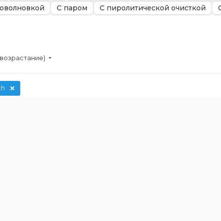
оволновкой
С паром
С пиролитической очисткой
(возрастание)
ch