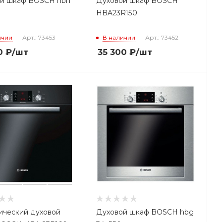
й шкаф BOSCH hbn
Духовой шкаф BOSCH
HBA23R150
ичии
Арт.: 73453
В наличии
Арт.: 73452
0
₽
/шт
35 300
₽
/шт
ический духовой
Духовой шкаф BOSCH hbg