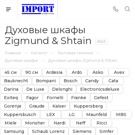
Духовые шкафы
Zigmund & Shtain
8523
—
—
—
Главная
Каталог
Бытовая техника
—
Духовые шкафы
Духовые шкафы Zigmund & Shtain
45 см
90 см
Ardesia
Ardo
Asko
Avex
Bauknecht
Bompani
Bosch
Candy
Cata
Darina
De Luxe
Delonghi
Electronicsdeluxe
Exiteq
Fagor
Fornelli
Franke
Gefest
Gorenje
Graude
Kaiser
Kuppersberg
Kuppersbusch
LEX
LG
Maunfeld
MBS
Miele
Monsher
Nardi
Neff
Ricci
Samsung
Schaub Lorenz
Siemens
Simfer