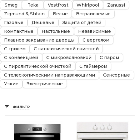
Smeg
Teka
Vestfrost
Whirlpool
Zanussi
Zigmund & Shtain
Белые
Встраиваемые
Газовые
Дешевые
Защита от детей
Компактные
Настольные
Независимые
Плавное закрывание дверцы
С вертелом
С грилем
С каталитической очисткой
С конвекцией
С микроволновкой
С паром
С пиролитической очисткой
С таймером
С телескопическими направляющими
Сенсорные
Узкие
Электрические
ФИЛЬТР