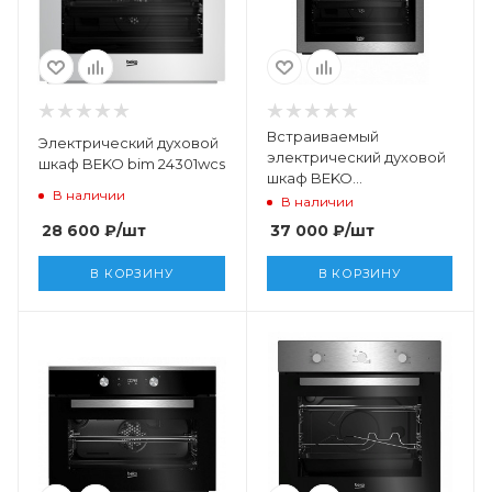
Встраиваемый
Электрический духовой
электрический духовой
шкаф BEKO bim 24301wcs
шкаф BEKO
В наличии
BIM26400XCS
В наличии
28 600
₽
/шт
37 000
₽
/шт
В КОРЗИНУ
В КОРЗИНУ