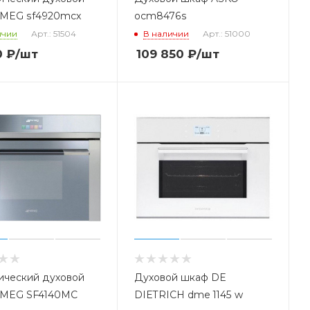
MEG sf4920mcx
ocm8476s
ичии
Арт.: 51504
В наличии
Арт.: 51000
0
₽
/шт
109 850
₽
/шт
ический духовой
Духовой шкаф DE
SMEG SF4140MC
DIETRICH dme 1145 w