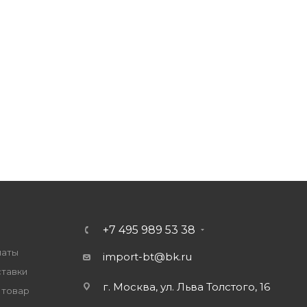
+7 495 989 53 38
латы
import-bt@bk.ru
ставки
г. Москва, ул. Льва Толстого, 16
 товар