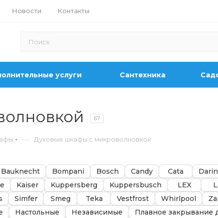
Новости
Контакты
олнительные услуги
Сантехника
Садо
волновкой
67
—
кафы
Духовые шкафы с микроволновкой
Bauknecht
Bompani
Bosch
Candy
Cata
Darin
de
Kaiser
Kuppersberg
Kuppersbusch
LEX
L
s
Simfer
Smeg
Teka
Vestfrost
Whirlpool
Za
е
Настольные
Независимые
Плавное закрывание 