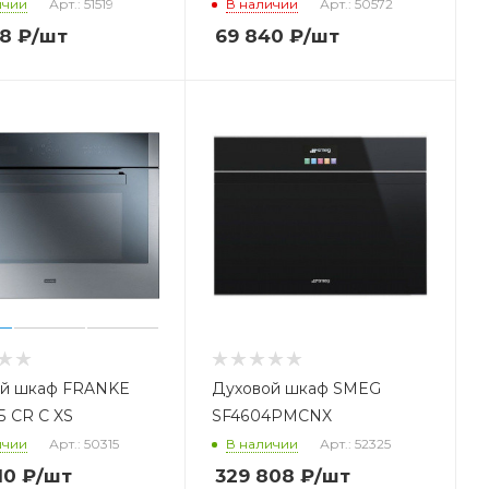
ичии
Арт.: 51519
В наличии
Арт.: 50572
68
₽
/шт
69 840
₽
/шт
ой шкаф FRANKE
Духовой шкаф SMEG
 CR C XS
SF4604PMCNX
ичии
Арт.: 50315
В наличии
Арт.: 52325
10
₽
/шт
329 808
₽
/шт