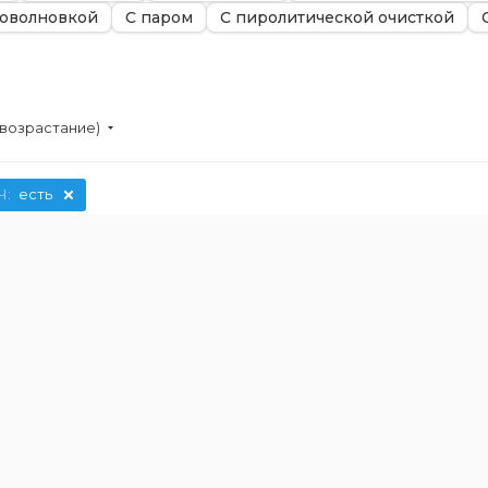
оволновкой
С паром
С пиролитической очисткой
(возрастание)
Ч:
есть