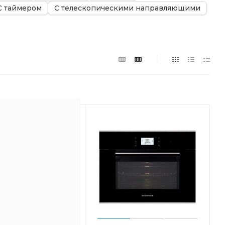
С таймером
С телескопическими направляющими