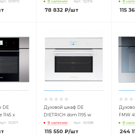
Арт.: 50570
В наличии
Арт.: 52316
В нал
шт
78 832
₽
/шт
115 3
ф DE
Духовой шкаф DE
Духов
 1145 x
DIETRICH dom 1195 w
FMW 45
Арт.: 50571
В наличии
Арт.: 50558
В нал
шт
115 550
₽
/шт
244 1