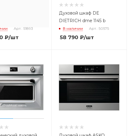
ой шкаф ZIGMUND
Духовой шкаф DE
EN 102.112 S
DIETRICH dme 1145 b
ичии
Арт.: 51893
В наличии
Арт.: 50575
0
₽
/шт
58 790
₽
/шт
ический духовой
Духовой шкаф ASKO