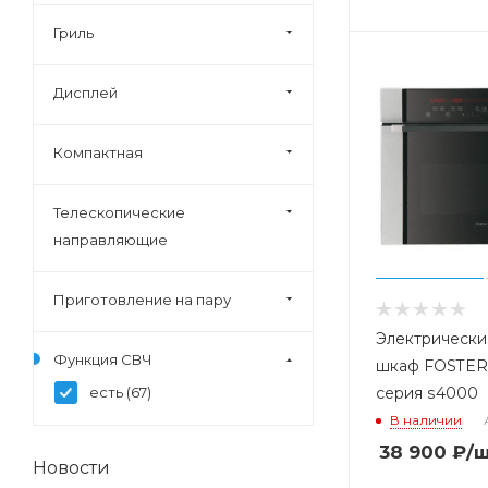
Electronicsdeluxe (
0
)
Гриль
Exiteq (
0
)
Дисплей
Fagor (
0
)
Fornelli (
0
)
Компактная
Foster (
1
)
Franke (
1
)
Телескопические
Fulgor (
0
)
направляющие
Gefest (
0
)
Gorenje (
2
)
Приготовление на пару
Graude (
0
)
Электрически
Функция СВЧ
Haier (
0
)
шкаф FOSTER 
есть (
67
)
серия s4000
Hankel (
0
)
В наличии
Hiberg (
0
)
38 900
₽
/
Homsair (
0
)
Новости