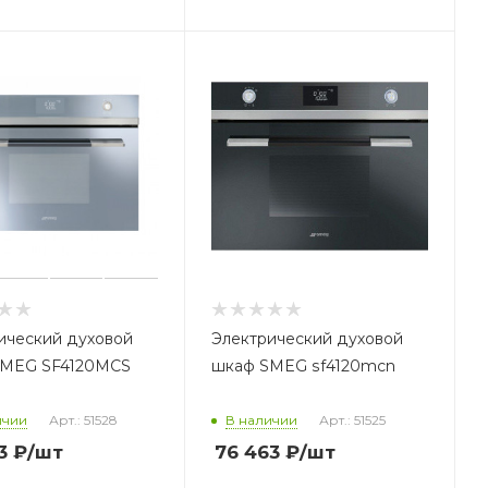
ический духовой
Электрический духовой
SMEG SF4120MCS
шкаф SMEG sf4120mcn
ичии
Арт.: 51528
В наличии
Арт.: 51525
3
₽
/шт
76 463
₽
/шт