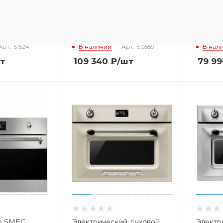
й духовой
Духовой шкаф DE
Духов
f4920mcb
DIETRICH dom 1195 gx
SHTAIN 
Арт.: 51524
В наличии
Арт.: 50559
В нал
т
109 340
₽
/шт
79 99
ф SMEG
Электрический духовой
Электр