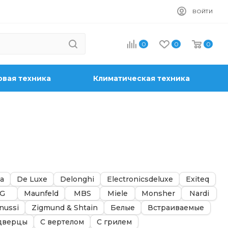
ВОЙТИ
0
0
0
вая техника
Климатическая техника
a
De Luxe
Delonghi
Electronicsdeluxe
Exiteq
G
Maunfeld
MBS
Miele
Monsher
Nardi
nussi
Zigmund & Shtain
Белые
Встраиваемые
дверцы
С вертелом
С грилем