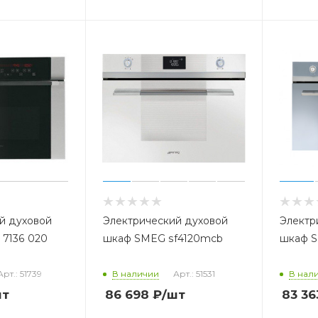
й духовой
Электрический духовой
Электр
7136 020
шкаф SMEG sf4120mcb
шкаф 
Арт.: 51739
В наличии
Арт.: 51531
В нал
шт
86 698
₽
/шт
83 36