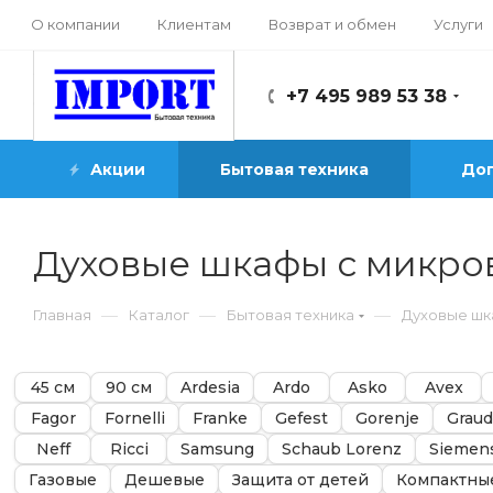
О компании
Клиентам
Возврат и обмен
Услуги
+7 495 989 53 38
Акции
Бытовая техника
Доп
Духовые шкафы с микро
—
—
—
Главная
Каталог
Бытовая техника
Духовые ш
45 см
90 см
Ardesia
Ardo
Asko
Avex
Fagor
Fornelli
Franke
Gefest
Gorenje
Grau
Neff
Ricci
Samsung
Schaub Lorenz
Siemen
Газовые
Дешевые
Защита от детей
Компактны