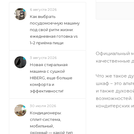
Ilve (
0
)
6 августа 2026
Jacky's (
0
)
Как выбрать
Kaiser (
0
)
посудомоечную машину
под свой ритм жизни:
Krona (
0
)
ежедневная готовка vs
Kronasteel (
0
)
1–2 приёма пищи
Kuchenchef (
0
)
Официальный ма
3 августа 2026
Kuppersberg (
0
)
качественные д
Новая стиральная
Leran (
0
)
машина с сушкой
Что же такое д
Lex (
0
)
HIBERG, еще больше
шкаф – это альт
комфорта и
Lg (
0
)
и также духово
эффективности!
Lofra (
0
)
возможностей. 
Luxdorf (
0
)
кондитерских и
30 июля 2026
Кондиционеры:
Maunfeld (
1
)
сплит‑система,
Mbs (
0
)
мобильный,
Miele (
оконный — какой тип
0
)