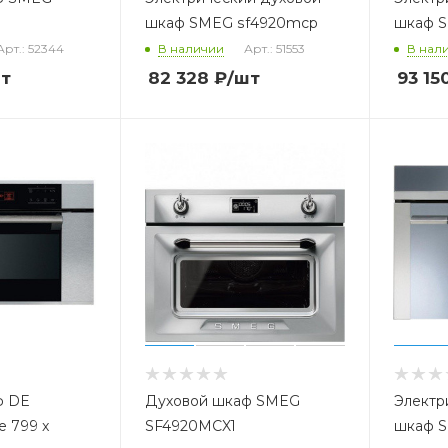
шкаф SMEG sf4920mcp
шкаф S
Арт.: 52344
В наличии
Арт.: 51553
В нал
т
82 328
₽
/шт
93 15
ф DE
Духовой шкаф SMEG
Электр
 799 x
SF4920MCX1
шкаф 