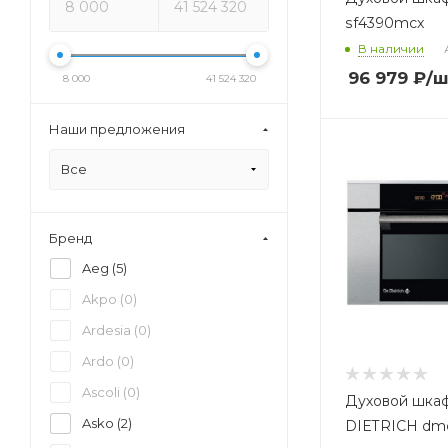
sf4390mcx
В наличии
96 979
₽
/ш
8 000
41 524 320
Наши предложения
Все
Бренд
Aeg (
5
)
Akpo (
0
)
Ardesia (
0
)
Ardo (
0
)
Ascoli (
0
)
Духовой шка
Asko (
2
)
DIETRICH dme