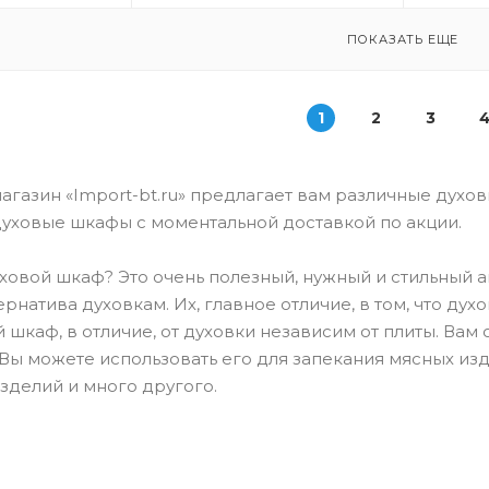
ПОКАЗАТЬ ЕЩЕ
1
2
3
газин «Import-bt.ru» предлагает вам различные духо
уховые шкафы с моментальной доставкой по акции.
уховой шкаф? Это очень полезный, нужный и стильный 
ернатива духовкам. Их, главное отличие, в том, что д
й шкаф, в отличие, от духовки независим от плиты. Ва
Вы можете использовать его для запекания мясных из
зделий и много другого.