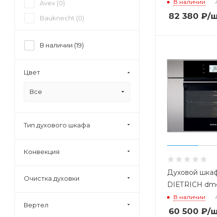
В наличии
Avex (
0
)
82 380
₽
/
Bauknecht (
0
)
Beko (
0
)
В наличии (
19
)
Beltratto (
1
)
Bertazzoni (
0
)
Цвет
Bompani (
0
)
Все
Bosch (
14
)
Brandt (
0
)
Candy (
0
)
Тип духового шкафа
Cata (
0
)
Конвекция
Darina (
0
)
De Dietrich (
7
)
Духовой шка
Очистка духовки
Delonghi (
1
)
DIETRICH dme
В наличии
Deluxe (
0
)
Вертел
60 500
₽
/
Electrolux (
0
)