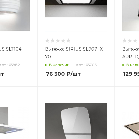
US SLT104
Вытяжка SIRIUS SL907 IX
Вытяжк
70
APPLIQ
Арт.: 65882
В наличии
Арт.: 65705
В нал
шт
76 300
₽
/шт
129 9