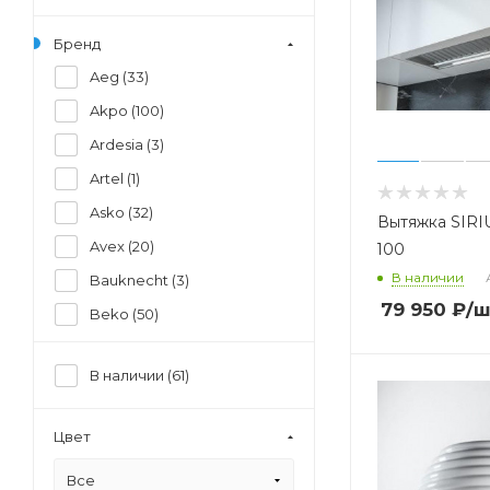
Бренд
Aeg (
33
)
Akpo (
100
)
Ardesia (
3
)
Artel (
1
)
Asko (
32
)
Вытяжка SIRI
Avex (
20
)
100
В наличии
Bauknecht (
3
)
79 950
₽
/ш
Beko (
50
)
Beltratto (
21
)
В наличии (
61
)
Berbel (
3
)
Bertazzoni (
39
)
Цвет
Best (
204
)
Все
Bora (
4
)