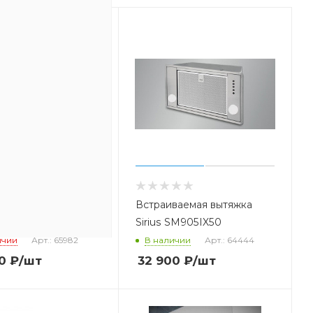
а SIRIUS SLTC75B
Встраиваемая вытяжка
Sirius SM905IX50
ичии
Арт.: 65982
В наличии
Арт.: 64444
0
₽
/шт
32 900
₽
/шт