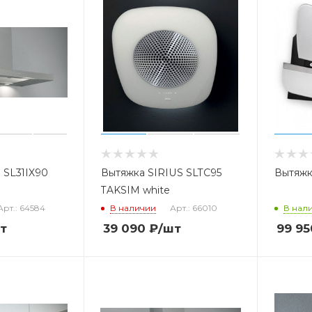
s SL31IX90
Вытяжка SIRIUS SLTC95
Вытяжк
TAKSIM white
Арт.: 64584
В наличии
Арт.: 66010
В нал
т
39 090
₽
/шт
99 95