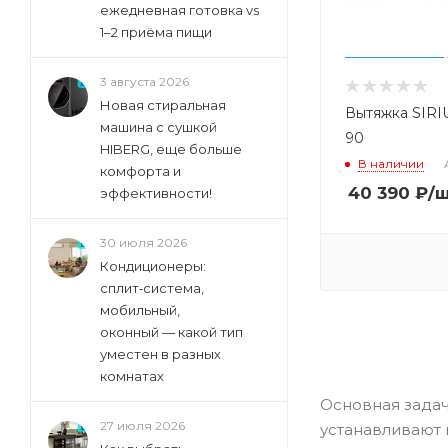
ежедневная готовка vs
Falmec (
95
)
1–2 приёма пищи
Franke (
120
)
Fulgor (
9
)
3 августа 2026
Gefest (
72
)
Новая стиральная
Вытяжка SIRI
машина с сушкой
Gorenje (
184
)
90
HIBERG, еще больше
В наличии
Grand (
3
)
комфорта и
40 390
₽
/
эффективности!
Graude (
44
)
Haier (
27
)
30 июля 2026
Hiberg (
5
)
Кондиционеры:
сплит‑система,
Homsair (
34
)
мобильный,
Ilve (
22
)
оконный — какой тип
Jetair (
15
)
уместен в разных
комнатах
Kaiser (
114
)
Основная задач
Konigin (
23
)
27 июля 2026
устанавливают 
Krona (
17
)