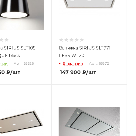
а SIRIUS SLT105
Вытяжка SIRIUS SLT971
UE black
LESS W 120
ичии
Арт.: 65626
В наличии
Арт.: 65372
50
₽
/шт
147 900
₽
/шт