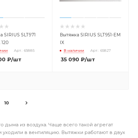
а SIRIUS SLT971
Вытяжка SIRIUS SLT951-EM
 120
IX
ичии
Арт.: 65885
В наличии
Арт.: 65827
00
₽
/шт
35 090
₽
/шт
10
о дыма из воздуха. Чаще всего такой агрегат
хи уходили в вентиляцию. Вытяжки работают в двух