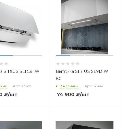
а SIRIUS SLTC91 W
Вытяжка SIRIUS SL913 W
80
ичии
Арт.: 65505
В наличии
Арт.: 65447
0
₽
/шт
74 900
₽
/шт