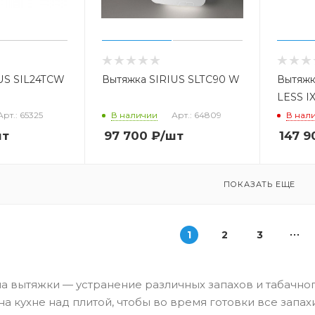
US SIL24TCW
Вытяжка SIRIUS SLTC90 W
Вытяжк
LESS IX
Арт.: 65325
В наличии
Арт.: 64809
В нал
шт
97 700
₽
/шт
147 9
ПОКАЗАТЬ ЕЩЕ
1
2
3
а вытяжки — устранение различных запахов и табачног
на кухне над плитой, чтобы во время готовки все запа