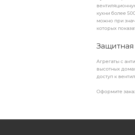
Neff (
76
)
вентиляционную
кухни более 50
Rainford (
5
)
можно при знач
Rodmans (
2
)
которых показа
Samsung (
15
)
Schtoff (
8
)
Защитная
Shindo (
73
)
Siemens (
89
)
Агрегаты с ант
высотных домах
Simfer (
13
)
доступ к венти
Sirius (
182
)
Smart (
6
)
Оформите заказ
Smeg (
185
)
Teka (
40
)
Thor (
1
)
V-Zug (
23
)