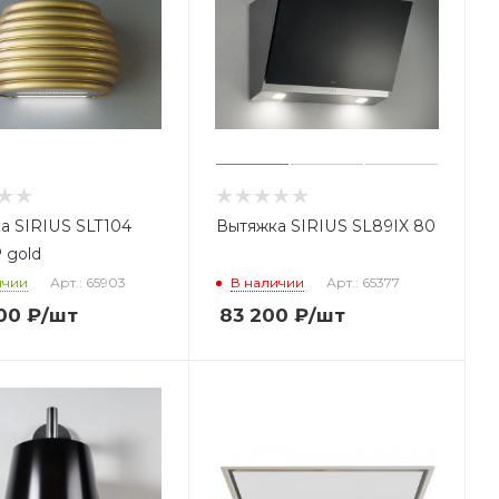
а SIRIUS SLT104
Вытяжка SIRIUS SL89IX 80
 gold
ичии
Арт.: 65903
В наличии
Арт.: 65377
00
₽
/шт
83 200
₽
/шт