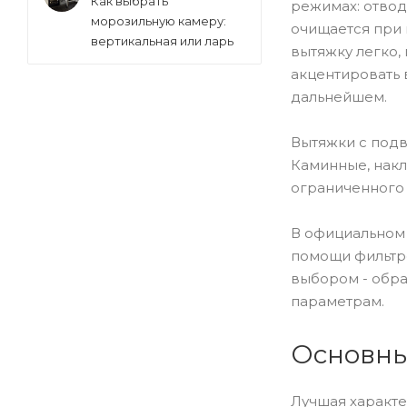
Как выбрать
режимах: отвод
морозильную камеру:
Kronasteel (
254
)
очищается при 
вертикальная или ларь
вытяжку легко,
Kuppersberg (
131
)
акцентировать 
Kuppersbusch (
1
)
дальнейшем.
Leran (
1
)
Lex (
153
)
Вытяжки с подв
Каминные, нак
Lg (
9
)
ограниченного
Lofra (
10
)
Maan (
8
)
В официальном 
Maunfeld (
360
)
помощи фильтро
выбором - обра
Mbs (
69
)
параметрам.
Mg (
1
)
Miele (
95
)
Основны
Monsher (
33
)
Nardi (
1
)
Лучшая характе