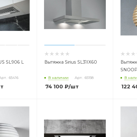
US SL906 L
Вытяжка Sirius SL31IX60
Вытяжк
SNOOP
Арт.: 65416
В наличии
Арт.: 65158
В нал
т
74 100
₽
/шт
122 4