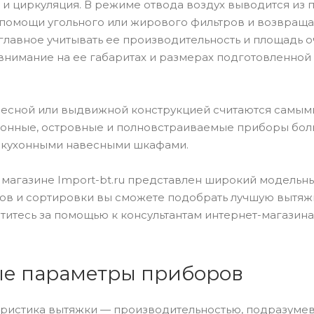
 и циркуляция. В режиме отвода воздух выводится из 
помощи угольного или жирового фильтров и возвраща
 главное учитывать ее производительность и площадь о
внимание на ее габаритах и размерах подготовленной 
есной или выдвижной конструкцией считаются самыми
лонные, островные и полновстраиваемые приборы бол
 кухонными навесными шкафами.
магазине Import-bt.ru представлен широкий модельн
в и сортировки вы сможете подобрать лучшую вытяжку
титесь за помощью к консультантам интернет-магазина
е параметры приборов
ристика вытяжки — производительностью, подразумева