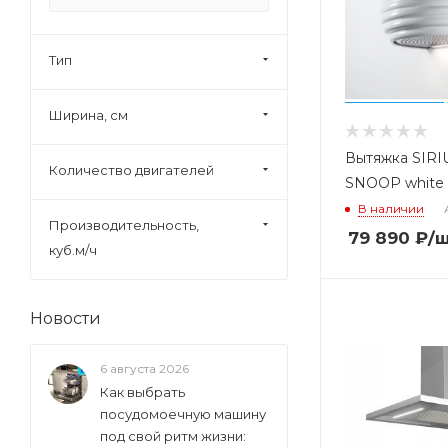
Bosch (
209
)
Candy (
25
)
Тип
Cata (
79
)
Ширина, см
Centek (
5
)
Ciarko (
93
)
Вытяжка SIRI
Количество двигателей
Dach (
34
)
SNOOP white
В наличии
Darina (
16
)
Производительность,
79 890
₽
/
De Dietrich (
58
)
куб.м/ч
Delonghi (
44
)
Electrolux (
8
)
Новости
Elica (
307
)
Elikor (
222
)
6 августа 2026
Как выбрать
Exiteq (
59
)
посудомоечную машину
Faber (
249
)
под свой ритм жизни: