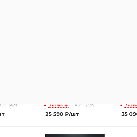
US SLTC103
Вытяжка SIRIUS SL31IX 120
Вытяжк
k/copper
60
Арт.: 66218
В наличии
Арт.: 65599
В нал
шт
25 590
₽
/шт
35 09