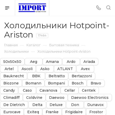
Холодильники Hotpoint-
Ariston
17464
—
—
—
Главная
Каталог
Бытовая техника
—
Холодильники
Холодильники Hotpoint-Ariston
50х50х50
Aeg
Amana
Ardo
Ariada
Artel
Ascoli
Asko
ATLANT
Avex
Bauknecht
BBK
Beltratto
Bertazzoni
Biozone
Bomann
Bompani
Bosch
Bravo
Candy
Caso
Cavanova
Cellar
Centek
Climadiff
Coldvine
Daewoo
Daewoo Electronics
De Dietrich
Delta
Deluxe
Don
Dunavox
Eurocave
Exiteq
Franke
Frigidaire
Frostor