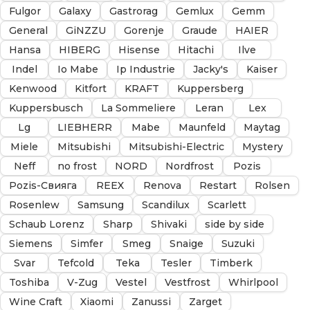
Fulgor
Galaxy
Gastrorag
Gemlux
Gemm
General
GiNZZU
Gorenje
Graude
HAIER
Hansa
HIBERG
Hisense
Hitachi
Ilve
Indel
Io Mabe
Ip Industrie
Jacky's
Kaiser
Kenwood
Kitfort
KRAFT
Kuppersberg
Kuppersbusch
La Sommeliere
Leran
Lex
Lg
LIEBHERR
Mabe
Maunfeld
Maytag
Miele
Mitsubishi
Mitsubishi-Electric
Mystery
Neff
no frost
NORD
Nordfrost
Pozis
Pozis-Свияга
REEX
Renova
Restart
Rolsen
Rosenlew
Samsung
Scandilux
Scarlett
Schaub Lorenz
Sharp
Shivaki
side by side
Siemens
Simfer
Smeg
Snaige
Suzuki
Svar
Tefcold
Teka
Tesler
Timberk
Toshiba
V-Zug
Vestel
Vestfrost
Whirlpool
Wine Craft
Xiaomi
Zanussi
Zarget