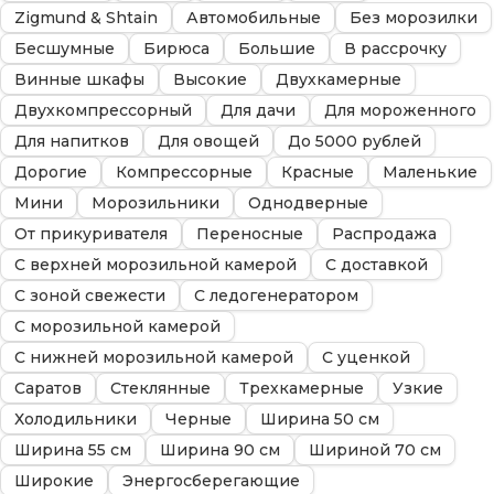
Zigmund & Shtain
Автомобильные
Без морозилки
Бесшумные
Бирюса
Большие
В рассрочку
Винные шкафы
Высокие
Двухкамерные
Двухкомпрессорный
Для дачи
Для мороженного
Для напитков
Для овощей
До 5000 рублей
Дорогие
Компрессорные
Красные
Маленькие
Мини
Морозильники
Однодверные
От прикуривателя
Переносные
Распродажа
С верхней морозильной камерой
С доставкой
С зоной свежести
С ледогенератором
С морозильной камерой
С нижней морозильной камерой
С уценкой
Саратов
Стеклянные
Трехкамерные
Узкие
Холодильники
Черные
Ширина 50 см
Ширина 55 см
Ширина 90 см
Шириной 70 см
Широкие
Энергосберегающие