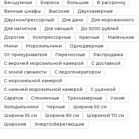
Бесшумные
Бирюса
Большие
В рассрочку
Винные шкафы
Высокие
Двухкамерные
Двухкомпрессорный
Для дачи
Для мороженного
Для напитков
Для овощей
До 5000 рублей
Дорогие
Компрессорные
Красные
Маленькие
Мини
Морозильники
Однодверные
От прикуривателя
Переносные
Распродажа
С верхней морозильной камерой
С доставкой
С зоной свежести
С ледогенератором
С морозильной камерой
С нижней морозильной камерой
С уценкой
Саратов
Стеклянные
Трехкамерные
Узкие
Холодильники
Черные
Ширина 50 см
Ширина 55 см
Ширина 90 см
Шириной 70 см
Широкие
Энергосберегающие