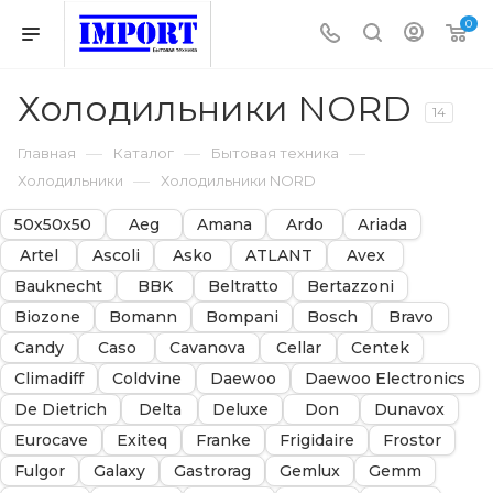
0
Холодильники NORD
14
—
—
—
Главная
Каталог
Бытовая техника
—
Холодильники
Холодильники NORD
50х50х50
Aeg
Amana
Ardo
Ariada
Artel
Ascoli
Asko
ATLANT
Avex
Bauknecht
BBK
Beltratto
Bertazzoni
Biozone
Bomann
Bompani
Bosch
Bravo
Candy
Caso
Cavanova
Cellar
Centek
Climadiff
Coldvine
Daewoo
Daewoo Electronics
De Dietrich
Delta
Deluxe
Don
Dunavox
Eurocave
Exiteq
Franke
Frigidaire
Frostor
Fulgor
Galaxy
Gastrorag
Gemlux
Gemm