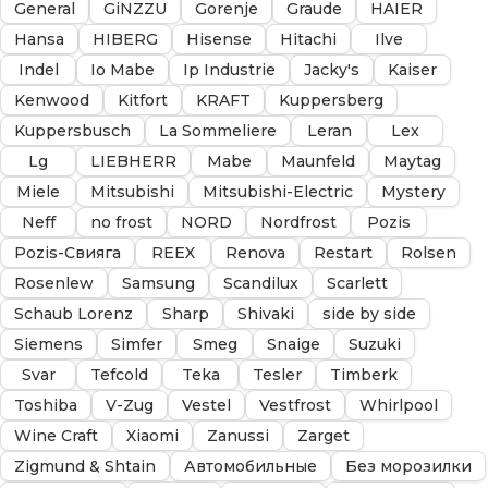
General
GiNZZU
Gorenje
Graude
HAIER
Hansa
HIBERG
Hisense
Hitachi
Ilve
Indel
Io Mabe
Ip Industrie
Jacky's
Kaiser
Kenwood
Kitfort
KRAFT
Kuppersberg
Kuppersbusch
La Sommeliere
Leran
Lex
Lg
LIEBHERR
Mabe
Maunfeld
Maytag
Miele
Mitsubishi
Mitsubishi-Electric
Mystery
Neff
no frost
NORD
Nordfrost
Pozis
Pozis-Свияга
REEX
Renova
Restart
Rolsen
Rosenlew
Samsung
Scandilux
Scarlett
Schaub Lorenz
Sharp
Shivaki
side by side
Siemens
Simfer
Smeg
Snaige
Suzuki
Svar
Tefcold
Teka
Tesler
Timberk
Toshiba
V-Zug
Vestel
Vestfrost
Whirlpool
Wine Craft
Xiaomi
Zanussi
Zarget
Zigmund & Shtain
Автомобильные
Без морозилки