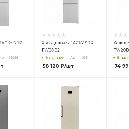
JACKY'S JR
Холодильник JACKY'S JR
Холоди
FW20B2
FW20B
Арт.: 46956
В наличии
Арт.: 46954
В нал
шт
58 120
₽
/шт
74 99