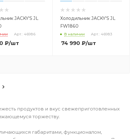
льник JACKY'S JL
Холодильник JACKY'S JL
0
FW1860
ичии
Арт.: 46986
В наличии
Арт.: 46983
0
₽
/шт
74 990
₽
/шт
ежесть продуктов и вкус свежеприготовленных
лижающемуся торжеству.
личающихся габаритами, функционалом,