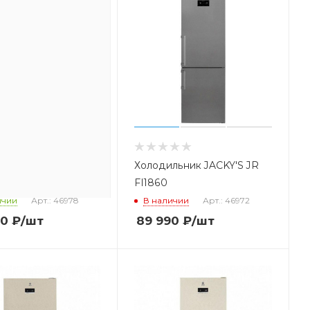
льник JACKY'S JR
Холодильник JACKY'S JR
0MS
FI1860
ичии
Арт.: 46978
В наличии
Арт.: 46972
00
₽
/шт
89 990
₽
/шт