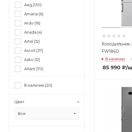
Aeg (
130
)
Amana (
6
)
Ardo (
16
)
Ariada (
4
)
Artel (
12
)
Холодильник 
Ascoli (
37
)
FW1860
В наличии
Asko (
12
)
85 990
₽
/
Atlant (
70
)
Avex (
8
)
В наличии (
20
)
Bauknecht (
12
)
Bbk (
3
)
Цвет
Beko (
400
)
Все
Beltratto (
3
)
Bertazzoni (
5
)