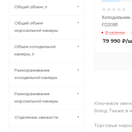
Deluxe (
5
)
Общий объем, л
Don (
32
)
Холодильник 
Общий объем
Dunavox (
152
)
FD20B1
морозильной камеры
В наличии
Electrolux (
73
)
79 990
₽
/
Eurocave (
18
)
Объем холодильной
Exiteq (
1
)
камеры, л
Franke (
2
)
Frigidaire (
4
)
Размораживание
холодильной камеры
Frostor (
6
)
Fulgor (
1
)
Размораживание
Galaxy (
1
)
морозильной камеры
Ключевое звен
Gastrorag (
9
)
блюд. Также в 
Gemlux (
3
)
Отделение свежести
Gemm (
9
)
Торговые марки