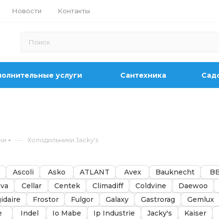
Новости
Контакты
олнительные услуги
Сантехника
Садо
—
ки
Холодильники Jacky's
Ascoli
Asko
ATLANT
Avex
Bauknecht
B
va
Cellar
Centek
Climadiff
Coldvine
Daewoo
gidaire
Frostor
Fulgor
Galaxy
Gastrorag
Gemlux
e
Indel
Io Mabe
Ip Industrie
Jacky's
Kaiser