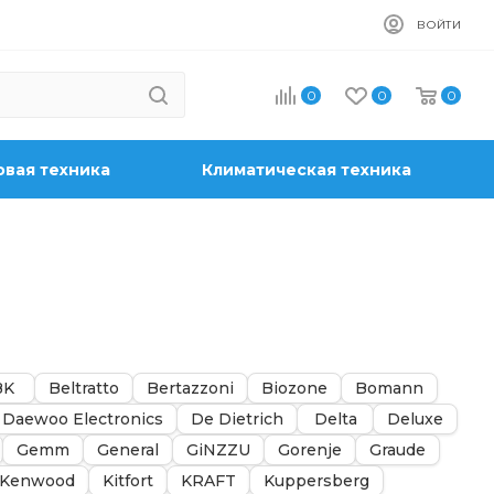
ВОЙТИ
0
0
0
вая техника
Климатическая техника
BK
Beltratto
Bertazzoni
Biozone
Bomann
Daewoo Electronics
De Dietrich
Delta
Deluxe
Gemm
General
GiNZZU
Gorenje
Graude
Kenwood
Kitfort
KRAFT
Kuppersberg