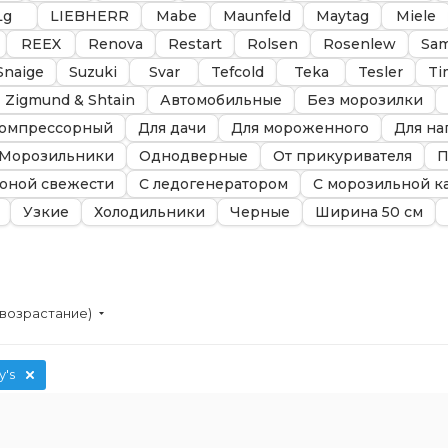
Lg
LIEBHERR
Mabe
Maunfeld
Maytag
Miele
REEX
Renova
Restart
Rolsen
Rosenlew
Sa
Snaige
Suzuki
Svar
Tefcold
Teka
Tesler
Ti
Zigmund & Shtain
Автомобильные
Без морозилки
омпрессорный
Для дачи
Для мороженного
Для на
Морозильники
Однодверные
От прикуривателя
П
зоной свежести
С ледогенератором
С морозильной к
Узкие
Холодильники
Черные
Ширина 50 см
(возрастание)
y's