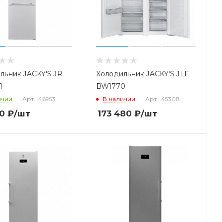
льник JACKY'S JR
Холодильник JACKY'S JLF
1
BW1770
ичии
Арт.: 46953
В наличии
Арт.: 45308
0
₽
/шт
173 480
₽
/шт