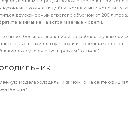
м оформлением. Перед выбором определенной модели 
 кухонь или комнат подойдут компактные модели - узк
титься двухкамерный агрегат с объемом от 200 литров.
обратите внимание на встраиваемые модели.
же имеет большое значение и потребности у каждой 
лнительные полки для бутылок и встроенные ледогене
 блокировка управления и режим ""отпуск"".
холодильник
аемую модель холодильника можно на сайте официальн
сей России."