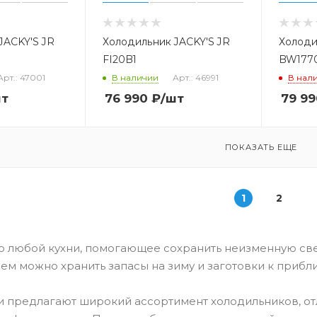
JACKY'S JR
Холодильник JACKY'S JR
Холоди
FI20B1
BW177
Арт.: 47001
В наличии
Арт.: 46991
В нал
шт
76 990
₽
/шт
79 99
ПОКАЗАТЬ ЕЩЕ
1
2
о любой кухни, помогающее сохранить неизменную св
нем можно хранить запасы на зиму и заготовки к приб
 предлагают широкий ассортимент холодильников, от