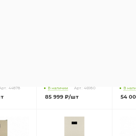
JACKY'S JF
Холодильник JACKY'S JR
Холоди
FD2000
BW177
Арт.: 44878
В наличии
Арт.: 46980
В нал
шт
85 999
₽
/шт
54 0