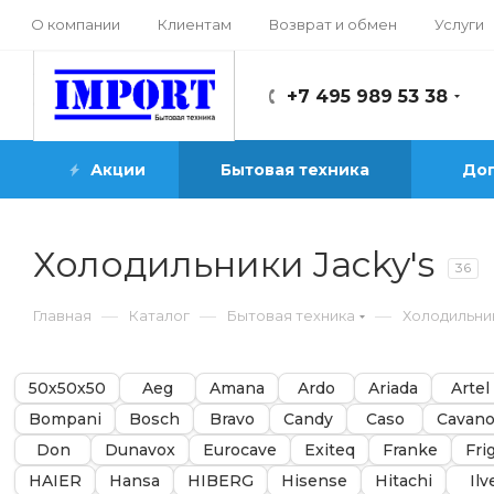
О компании
Клиентам
Возврат и обмен
Услуги
+7 495 989 53 38
Акции
Бытовая техника
Доп
Холодильники Jacky's
36
—
—
—
Главная
Каталог
Бытовая техника
Холодильни
50х50х50
Aeg
Amana
Ardo
Ariada
Artel
Bompani
Bosch
Bravo
Candy
Caso
Cavano
Don
Dunavox
Eurocave
Exiteq
Franke
Fri
HAIER
Hansa
HIBERG
Hisense
Hitachi
Ilv