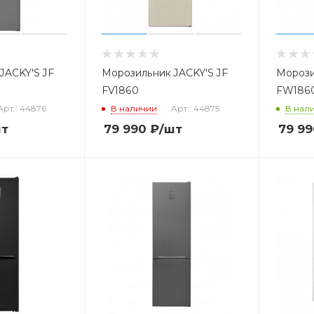
JACKY'S JF
Морозильник JACKY'S JF
Морози
FV1860
FW186
Арт.: 44876
В наличии
Арт.: 44875
В нал
шт
79 990
₽
/шт
79 99