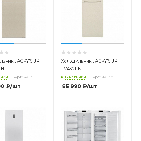
льник JACKY'S JR
Холодильник JACKY'S JR
EN
FV432EN
ичии
Арт.: 46959
В наличии
Арт.: 46958
90
₽
/шт
85 990
₽
/шт