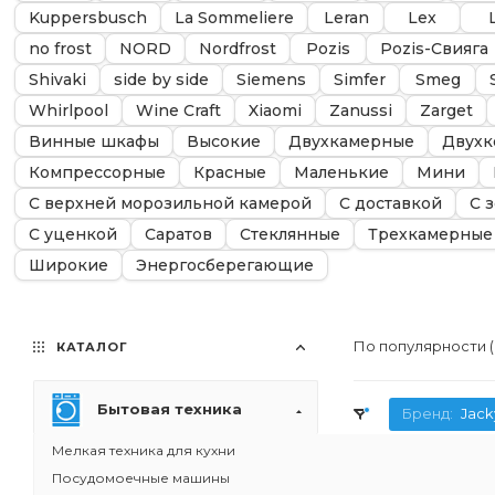
Kuppersbusch
La Sommeliere
Leran
Lex
no frost
NORD
Nordfrost
Pozis
Pozis-Свияга
Shivaki
side by side
Siemens
Simfer
Smeg
Whirlpool
Wine Craft
Xiaomi
Zanussi
Zarget
Винные шкафы
Высокие
Двухкамерные
Двухк
Компрессорные
Красные
Маленькие
Мини
С верхней морозильной камерой
С доставкой
С 
С уценкой
Саратов
Стеклянные
Трехкамерные
Широкие
Энергосберегающие
По популярности 
КАТАЛОГ
Бытовая техника
Бренд:
Jack
Мелкая техника для кухни
Посудомоечные машины