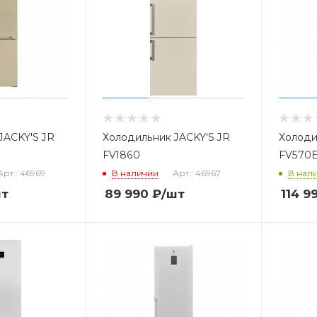
JACKY'S JR
Холодильник JACKY'S JR
Холоди
FV1860
FV570
Арт.: 46969
В наличии
Арт.: 46967
В нал
шт
89 990
₽
/шт
114 9