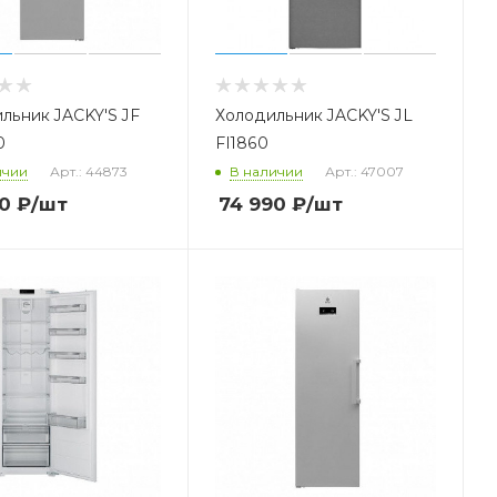
льник JACKY'S JF
Холодильник JACKY'S JL
0
FI1860
ичии
Арт.: 44873
В наличии
Арт.: 47007
0
₽
/шт
74 990
₽
/шт