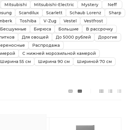
Mitsubishi
Mitsubishi-Electric
Mystery
Neff
msung
Scandilux
Scarlett
Schaub Lorenz
Sharp
mberk
Toshiba
V-Zug
Vestel
Vestfrost
Бесшумные
Бирюса
Большие
В рассрочку
питков
Для овощей
До 5000 рублей
Дорогие
ереносные
Распродажа
амерой
С нижней морозильной камерой
Ширина 55 см
Ширина 90 см
Шириной 70 см