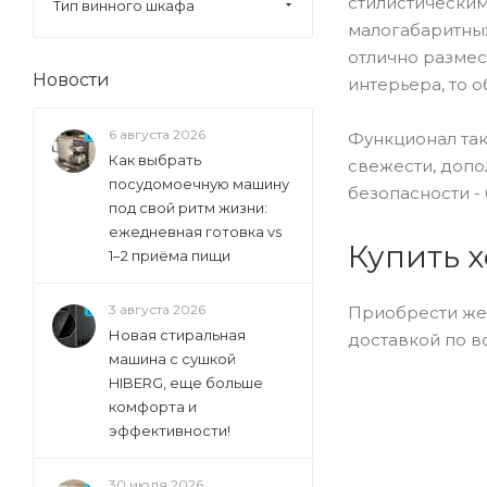
стилистически
Тип винного шкафа
GENERAL ELECTRIC (
157
)
малогабаритных
Ginzzu (
40
)
отлично размес
Gorenje (
336
)
Новости
интерьера, то 
Graude (
10
)
6 августа 2026
Функционал так
Haier (
126
)
Как выбрать
свежести, допо
Hiberg (
72
)
посудомоечную машину
безопасности -
Hisense (
под свой ритм жизни:
31
)
ежедневная готовка vs
Hitachi (
145
)
Купить 
1–2 приёма пищи
Ilve (
4
)
Indel (
5
)
3 августа 2026
Приобрести жел
Новая стиральная
доставкой по в
Io Mabe (
74
)
машина с сушкой
Ip Industrie (
116
)
HIBERG, еще больше
комфорта и
Jacky's (
36
)
эффективности!
Kaiser (
11
)
Kenwood (
15
)
30 июля 2026