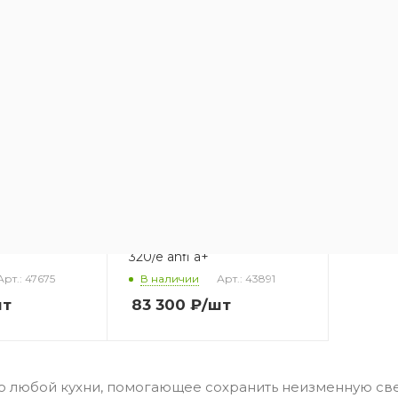
 FRANKE
Встраиваемый
 FRANKE FCB
холодильник FRANKE fcb
+
320/e anfi a+
Арт.: 47675
В наличии
Арт.: 43891
шт
83 300
₽
/шт
о любой кухни, помогающее сохранить неизменную св