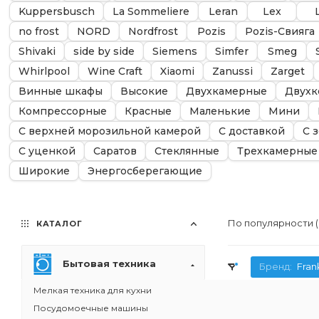
Kuppersbusch
La Sommeliere
Leran
Lex
no frost
NORD
Nordfrost
Pozis
Pozis-Свияга
Shivaki
side by side
Siemens
Simfer
Smeg
Whirlpool
Wine Craft
Xiaomi
Zanussi
Zarget
Винные шкафы
Высокие
Двухкамерные
Двухк
Компрессорные
Красные
Маленькие
Мини
С верхней морозильной камерой
С доставкой
С 
С уценкой
Саратов
Стеклянные
Трехкамерные
Широкие
Энергосберегающие
По популярности 
КАТАЛОГ
Бытовая техника
Бренд:
Fran
Мелкая техника для кухни
Посудомоечные машины