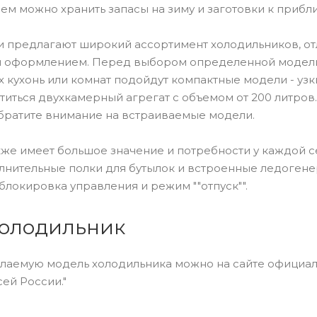
нем можно хранить запасы на зиму и заготовки к приб
 предлагают широкий ассортимент холодильников, от
м оформлением. Перед выбором определенной модели 
 кухонь или комнат подойдут компактные модели - узк
титься двухкамерный агрегат с объемом от 200 литров.
обратите внимание на встраиваемые модели.
же имеет большое значение и потребности у каждой 
лнительные полки для бутылок и встроенные ледогене
 блокировка управления и режим ""отпуск"".
холодильник
аемую модель холодильника можно на сайте официальн
сей России."