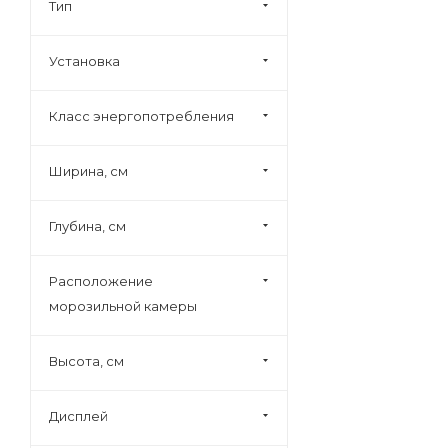
Biozone (
4
)
Тип
Bomann (
16
)
Установка
Bompani (
1
)
Bosch (
649
)
Класс энергопотребления
Bravo (
1
)
Candy (
24
)
Ширина, см
Caso (
30
)
Cavanova (
25
)
Глубина, см
Cellar (
2
)
Расположение
Centek (
2
)
морозильной камеры
Climadiff (
51
)
Coldvine (
59
)
Высота, см
Daewoo (
39
)
De Dietrich (
23
)
Дисплей
Delta (
1
)