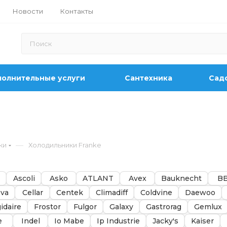
Новости
Контакты
олнительные услуги
Сантехника
Садо
—
ки
Холодильники Franke
Ascoli
Asko
ATLANT
Avex
Bauknecht
B
va
Cellar
Centek
Climadiff
Coldvine
Daewoo
gidaire
Frostor
Fulgor
Galaxy
Gastrorag
Gemlux
e
Indel
Io Mabe
Ip Industrie
Jacky's
Kaiser