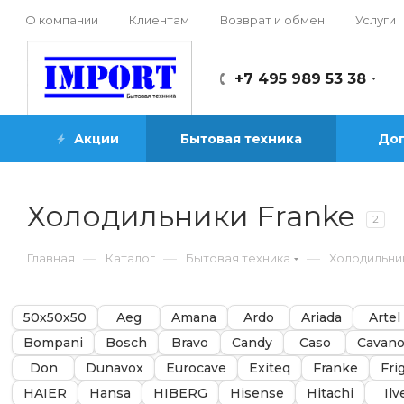
О компании
Клиентам
Возврат и обмен
Услуги
+7 495 989 53 38
Акции
Бытовая техника
Доп
Холодильники Franke
2
—
—
—
Главная
Каталог
Бытовая техника
Холодильни
50х50х50
Aeg
Amana
Ardo
Ariada
Artel
Bompani
Bosch
Bravo
Candy
Caso
Cavano
Don
Dunavox
Eurocave
Exiteq
Franke
Fri
HAIER
Hansa
HIBERG
Hisense
Hitachi
Ilv