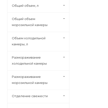
Deluxe (
5
)
Общий объем, л
Don (
32
)
Общий объем
Dunavox (
152
)
морозильной камеры
Electrolux (
73
)
Eurocave (
18
)
Объем холодильной
Exiteq (
1
)
камеры, л
Franke (
2
)
Frigidaire (
4
)
Размораживание
холодильной камеры
Frostor (
6
)
Fulgor (
1
)
Размораживание
Galaxy (
1
)
морозильной камеры
Gastrorag (
9
)
Gemlux (
3
)
Отделение свежести
Gemm (
9
)