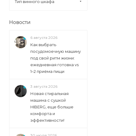
Тип винного шкафа
GENERAL ELECTRIC (
157
)
Ginzzu (
40
)
Gorenje (
336
)
Новости
Graude (
10
)
6 августа 2026
Haier (
126
)
Как выбрать
Hiberg (
72
)
посудомоечную машину
Hisense (
под свой ритм жизни:
31
)
ежедневная готовка vs
Hitachi (
145
)
1–2 приёма пищи
Ilve (
4
)
Indel (
5
)
3 августа 2026
Новая стиральная
Io Mabe (
74
)
машина с сушкой
Ip Industrie (
116
)
HIBERG, еще больше
комфорта и
Jacky's (
36
)
эффективности!
Kaiser (
11
)
Kenwood (
15
)
30 июля 2026