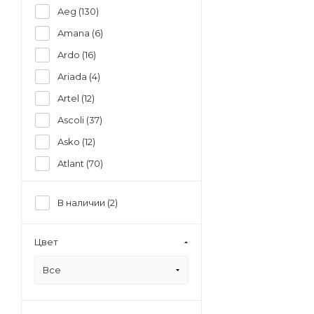
Aeg (
130
)
Amana (
6
)
Ardo (
16
)
Ariada (
4
)
Artel (
12
)
Ascoli (
37
)
Asko (
12
)
Atlant (
70
)
Avex (
8
)
В наличии (
2
)
Bauknecht (
12
)
Bbk (
3
)
Цвет
Beko (
400
)
Все
Beltratto (
3
)
Bertazzoni (
5
)