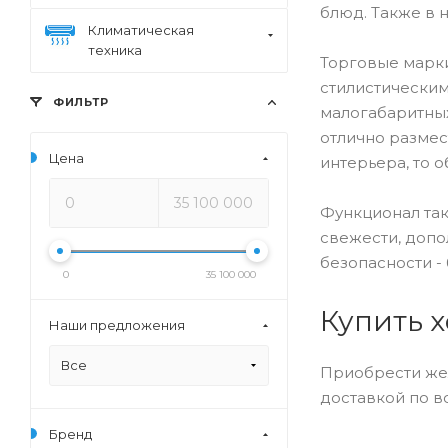
блюд. Также в 
Климатическая
техника
Торговые марки
стилистически
ФИЛЬТР
малогабаритных
отлично размес
Цена
интерьера, то 
Функционал так
свежести, допо
безопасности -
0
35 100 000
Купить 
Наши предложения
Все
Приобрести жел
доставкой по в
Бренд