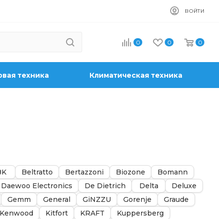
ВОЙТИ
0
0
0
вая техника
Климатическая техника
BK
Beltratto
Bertazzoni
Biozone
Bomann
Daewoo Electronics
De Dietrich
Delta
Deluxe
Gemm
General
GiNZZU
Gorenje
Graude
Kenwood
Kitfort
KRAFT
Kuppersberg