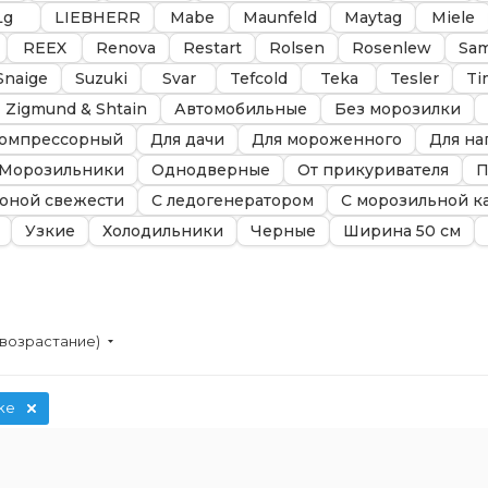
Lg
LIEBHERR
Mabe
Maunfeld
Maytag
Miele
REEX
Renova
Restart
Rolsen
Rosenlew
Sa
Snaige
Suzuki
Svar
Tefcold
Teka
Tesler
Ti
Zigmund & Shtain
Автомобильные
Без морозилки
омпрессорный
Для дачи
Для мороженного
Для на
Морозильники
Однодверные
От прикуривателя
П
зоной свежести
С ледогенератором
С морозильной к
Узкие
Холодильники
Черные
Ширина 50 см
(возрастание)
ke