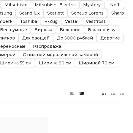
Mitsubishi
Mitsubishi-Electric
Mystery
Neff
msung
Scandilux
Scarlett
Schaub Lorenz
Sharp
mberk
Toshiba
V-Zug
Vestel
Vestfrost
Бесшумные
Бирюса
Большие
В рассрочку
питков
Для овощей
До 5000 рублей
Дорогие
ереносные
Распродажа
амерой
С нижней морозильной камерой
Ширина 55 см
Ширина 90 см
Шириной 70 см