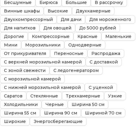
Бесшумные
Бирюса
Большие
В рассрочку
Винные шкафы
Высокие
Двухкамерные
Двухкомпрессорный
Для дачи
Для мороженного
Для напитков
Для овощей
До 5000 рублей
Дорогие
Компрессорные
Красные
Маленькие
Мини
Морозильники
Однодверные
От прикуривателя
Переносные
Распродажа
С верхней морозильной камерой
С доставкой
С зоной свежести
С ледогенератором
С морозильной камерой
С нижней морозильной камерой
С уценкой
Саратов
Стеклянные
Трехкамерные
Узкие
Холодильники
Черные
Ширина 50 см
Ширина 55 см
Ширина 90 см
Шириной 70 см
Широкие
Энергосберегающие