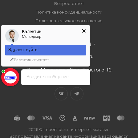
Вопрос-ответ
Политика конфиденциальности
Пользовательское соглашение
Валентин
Менеджер
+7 495 989 53 38
Здравствуйте!
import-bt@bk.ru
Валентин
печатает...
г. Москва, ул. Льва Толстого, 16
Введите сообщение
2026 © Import-bt.ru - интернет-магазин
Вся представленная на сайте информация, касающаяся