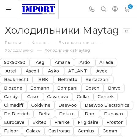
0
Холодильники Maytag
12
—
—
—
Главная
Каталог
Бытовая техника
—
Холодильники
Холодильники Maytag
50х50х50
Aeg
Amana
Ardo
Ariada
Artel
Ascoli
Asko
ATLANT
Avex
Bauknecht
BBK
Beltratto
Bertazzoni
Biozone
Bomann
Bompani
Bosch
Bravo
Candy
Caso
Cavanova
Cellar
Centek
Climadiff
Coldvine
Daewoo
Daewoo Electronics
De Dietrich
Delta
Deluxe
Don
Dunavox
Eurocave
Exiteq
Franke
Frigidaire
Frostor
Fulgor
Galaxy
Gastrorag
Gemlux
Gemm