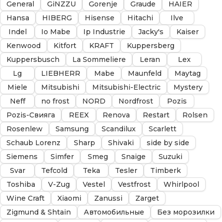
General
GiNZZU
Gorenje
Graude
HAIER
Hansa
HIBERG
Hisense
Hitachi
Ilve
Indel
Io Mabe
Ip Industrie
Jacky's
Kaiser
Kenwood
Kitfort
KRAFT
Kuppersberg
Kuppersbusch
La Sommeliere
Leran
Lex
Lg
LIEBHERR
Mabe
Maunfeld
Maytag
Miele
Mitsubishi
Mitsubishi-Electric
Mystery
Neff
no frost
NORD
Nordfrost
Pozis
Pozis-Свияга
REEX
Renova
Restart
Rolsen
Rosenlew
Samsung
Scandilux
Scarlett
Schaub Lorenz
Sharp
Shivaki
side by side
Siemens
Simfer
Smeg
Snaige
Suzuki
Svar
Tefcold
Teka
Tesler
Timberk
Toshiba
V-Zug
Vestel
Vestfrost
Whirlpool
Wine Craft
Xiaomi
Zanussi
Zarget
Zigmund & Shtain
Автомобильные
Без морозилки