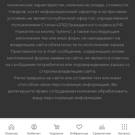
технических характеристик, наличия на складе, стоимости
товаров, носит информационный характер и ни при каких
условиях не является публичной офертой, определяемой
положениями Статьи 437(2) Гражданского кодекса РФ.
Нажатие на кнопку "купить", а также последующее
заполнение тех или иных форм, не накладывает на
владельцев сайта обязательств по исполнению заказа.
Присланное по e-mail сообщение, содержащее копию
заполненной формы заявки на сайте, не является ответом
на сообщение потребителя или подтверждением заказа со
стороны владельцев сайта.
Регистрируясь на сайте или оставляя тем или иным
способом свою персональную информацию, Вы
делегируете право сотрудникам компании обрабатывать
вашу персональную информацию.
Главная
Кабинет
Корзина
Избранные
Сравнение
Каталог